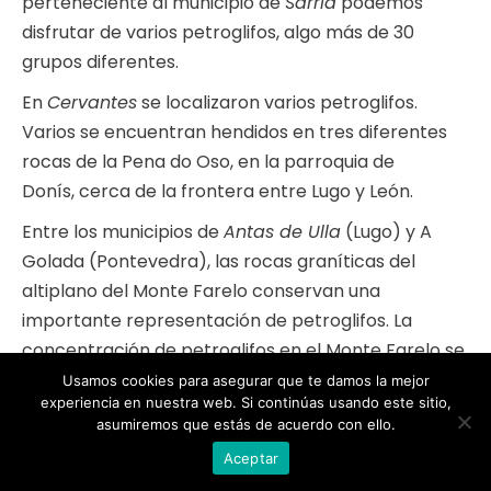
perteneciente al municipio de
Sarria
podemos
disfrutar de varios petroglifos, algo más de 30
grupos diferentes.
En
Cervantes
se localizaron varios petroglifos.
Varios se encuentran hendidos en tres diferentes
rocas de la Pena do Oso, en la parroquia de
Donís, cerca de la frontera entre Lugo y León.
Entre los municipios de
Antas de Ulla
(Lugo) y A
Golada (Pontevedra), las rocas graníticas del
altiplano del Monte Farelo conservan una
importante representación de petroglifos. La
concentración de petroglifos en el Monte Farelo se
debe probablemente a su condición de zona de
Usamos cookies para asegurar que te damos la mejor
experiencia en nuestra web. Si continúas usando este sitio,
paso entre los valles del Ulla y O Arnego.
asumiremos que estás de acuerdo con ello.
Aceptar