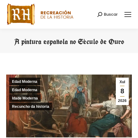
Buscar
Search:
A pintura española no Século de Ouro
You are here:
Edad Moderna
Xul
8
Edad Moderna
Idade Moderna
2026
Recuncho da historia