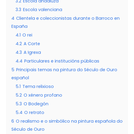
3.2
Escola andaluza
3.3
Escola valenciana
4
Clientela e coleccionistas durante o Barroco en
España
4.1
O rei
4.2
A Corte
4.3
A Igrexa
4.4
Particulares e institucións públicas
5
Principais temas na pintura do Século de Ouro
español
5.1
Tema relixioso
5.2
O xénero profano
5.3
O Bodegón
5.4
O retrato
6
O realismo e o simbólico na pintura española do
Século de Ouro