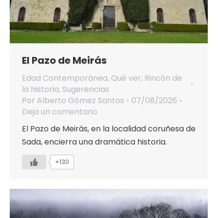
El Pazo de Meirás
Edad Contemporánea
,
Qué ver
,
Rincón de
la historia
,
Sugerencias
Por
Alberto Gómez Santos
07/08/2026
Deja un comentario
El Pazo de Meirás, en la localidad coruñesa de
Sada, encierra una dramática historia.
+130