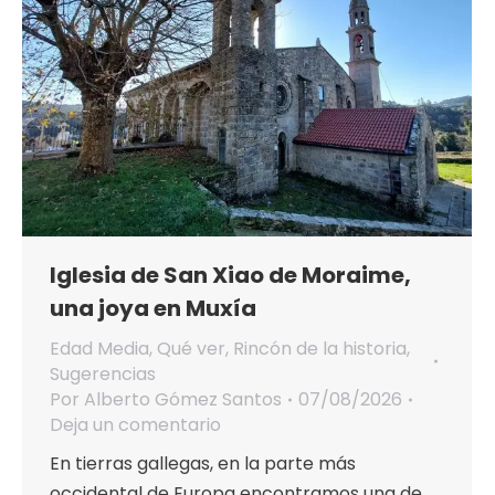
Iglesia de San Xiao de Moraime,
una joya en Muxía
Edad Media
,
Qué ver
,
Rincón de la historia
,
Sugerencias
Por
Alberto Gómez Santos
07/08/2026
Deja un comentario
En tierras gallegas, en la parte más
occidental de Europa encontramos una de