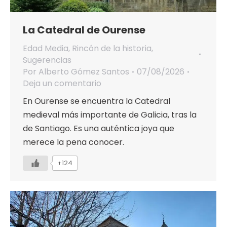
La Catedral de Ourense
Edad Media
,
Rincón de la historia
,
Sugerencias
Por
Alberto Gómez Santos
07/08/2026
Deja un comentario
En Ourense se encuentra la Catedral
medieval más importante de Galicia, tras la
de Santiago. Es una auténtica joya que
merece la pena conocer.
+124