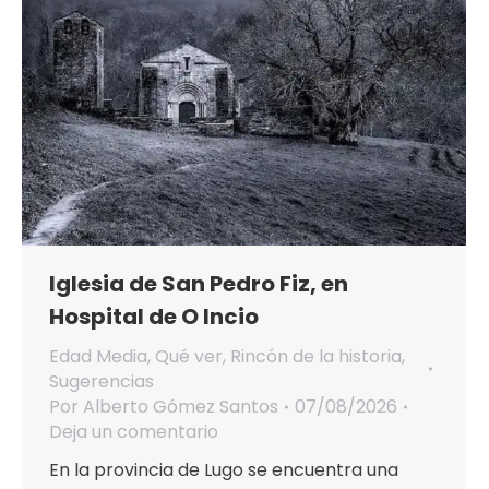
Iglesia de San Pedro Fiz, en
Hospital de O Incio
Edad Media
,
Qué ver
,
Rincón de la historia
,
Sugerencias
Por
Alberto Gómez Santos
07/08/2026
Deja un comentario
En la provincia de Lugo se encuentra una