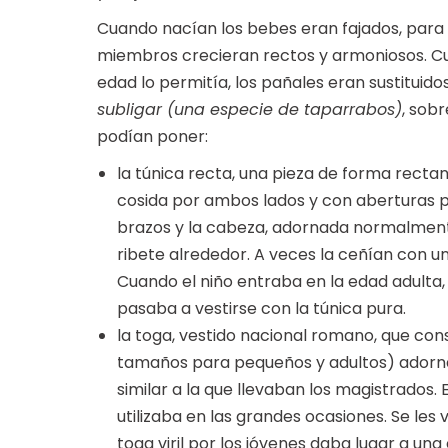
Cuando nacían los bebes eran fajados, para
miembros crecieran rectos y armoniosos. C
edad lo permitía, los pañales eran sustituidos
subligar (una especie de taparrabos)
, sobr
podían poner:
la túnica recta, una pieza de forma recta
cosida por ambos lados y con aberturas p
brazos y la cabeza, adornada normalmen
ribete alrededor. A veces la ceñían con u
Cuando el niño entraba en la edad adulta, e
pasaba a vestirse con la túnica pura.
la toga, vestido nacional romano, que cons
tamaños para pequeños y adultos) adorna
similar a la que llevaban los magistrados
utilizaba en las grandes ocasiones. Se les 
toga viril por los jóvenes daba lugar a una