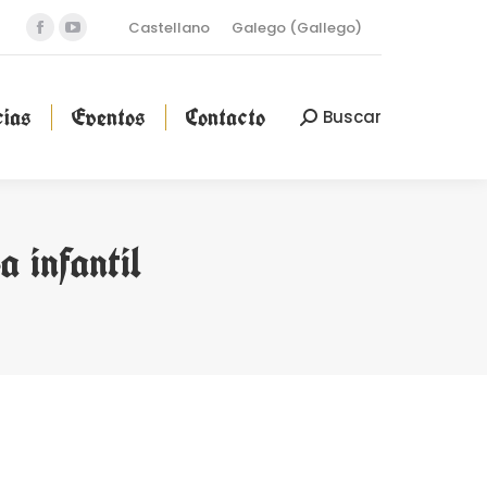
Castellano
Galego
(
Gallego
)
Facebook
YouTube
cias
Eventos
Contacto
Buscar
Buscar:
page
page
opens
opens
ias
Eventos
Contacto
Buscar
Buscar:
in
in
new
new
window
window
 infantil