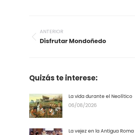
on
on
Twitter
Pi
Navegación
entre
ANTERIOR
Disfrutar Mondoñedo
Publicación
publicaciones
anterior:
Quizás te interese:
La vida durante el Neolítico
06/08/2026
La vejez en la Antigua Roma