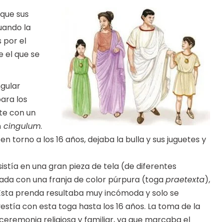
 que sus
uando la
 por el
e el que se
ngular
ara los
te con un
n
cingulum
.
n torno a los 16 años, dejaba la bulla y sus juguetes y
istía en una gran pieza de tela (de diferentes
da con una franja de color púrpura (toga
praetexta
),
. Esta prenda resultaba muy incómoda y solo se
vestía con esta toga hasta los 16 años. La toma de la
 ceremonia religiosa y familiar, ya que marcaba el