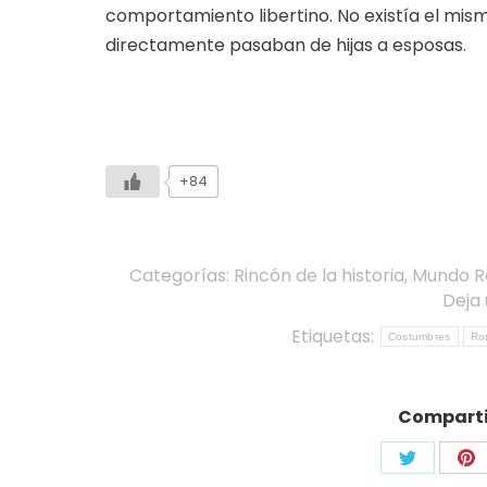
comportamiento libertino. No existía el mism
directamente pasaban de hijas a esposas.
+84
Categorías:
Rincón de la historia
,
Mundo 
Deja
Etiquetas:
Costumbres
Ro
Compartir
Share
Sh