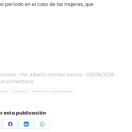
o período en el caso de las mujeres, que
Romano
Por
Alberto Gómez Santos
05/08/2026
 un comentario
mana
Sociedad
Vestimenta y complementos
 esta publicación
are
Share
Share
Share