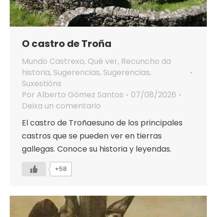
O castro de Troña
Mundo Castrexo
,
Qué ver
,
Recuncho da
historia
,
Sugerencias
,
Sugerencias
,
Suxestións
Por
Alberto Gómez Santos
07/08/2026
Deixa un comentario
El castro de Troñaesuno de los principales
castros que se pueden ver en tierras
gallegas. Conoce su historia y leyendas.
+58