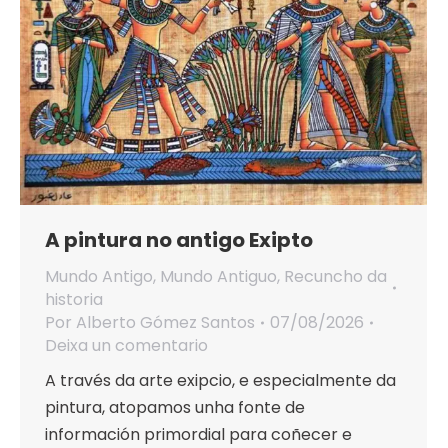
A pintura no antigo Exipto
Mundo Antigo
,
Mundo Antiguo
,
Recuncho da
historia
Por
Alberto Gómez Santos
07/08/2026
Deixa un comentario
A través da arte exipcio, e especialmente da
pintura, atopamos unha fonte de
información primordial para coñecer e