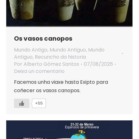
Os vasos canopos
Mundo Antigo
,
Mundo Antiguo
,
Mundo
Antiguo
,
Recuncho da historia
Por
Alberto Gómez Santos
07/08/2026
Deixa un comentario
Facemos unha viaxe hasta Exipto para
coñecer os vasos canopos.
+55