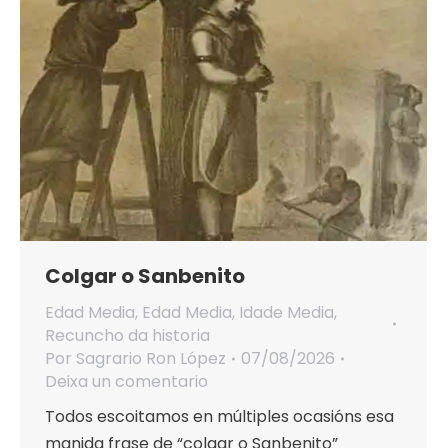
Colgar o Sanbenito
Edad Media
,
Edad Media
,
Idade Media
,
Recuncho da historia
Por
Sagrario Ron López
07/08/2026
Deixa un comentario
Todos escoitamos en múltiples ocasións esa
manida frase de “colgar o Sanbenito”