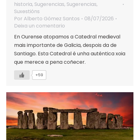
historia
,
Sugerencias
,
Sugerencias
,
Suxestións
Por
Alberto Gómez Santos
08/07/2026
Deixa un comentario
En Ourense atopamos a Catedral medieval
mais importante de Galicia, despois da de
Santiago. Esta Catedral é unha auténtica xoia
que merece a pena coñecer.
+59