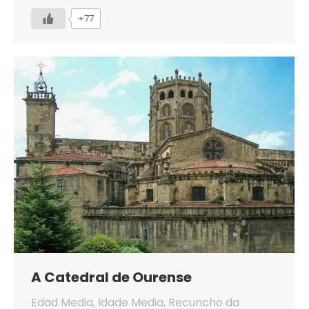
+77
A Catedral de Ourense
Edad Media
,
Idade Media
,
Recuncho da