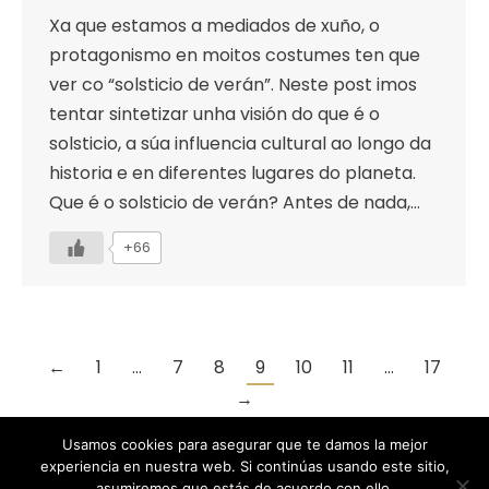
Xa que estamos a mediados de xuño, o
protagonismo en moitos costumes ten que
ver co “solsticio de verán”. Neste post imos
tentar sintetizar unha visión do que é o
solsticio, a súa influencia cultural ao longo da
historia e en diferentes lugares do planeta.
Que é o solsticio de verán? Antes de nada,…
+66
←
1
…
7
8
9
10
11
…
17
→
Usamos cookies para asegurar que te damos la mejor
experiencia en nuestra web. Si continúas usando este sitio,
asumiremos que estás de acuerdo con ello.