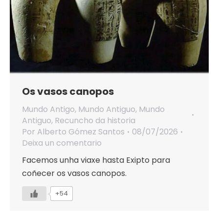
Os vasos canopos
Mundo Antigo
,
Mundo Antiguo
,
Mundo
Antiguo
,
Recuncho da historia
Por
Alberto Gómez Santos
08/07/2026
Deixa un comentario
Facemos unha viaxe hasta Exipto para
coñecer os vasos canopos.
+54