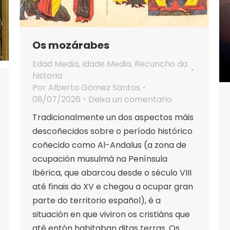
Os mozárabes
Edad Media
,
Idade Media
,
Recuncho da
historia
Por
Alberto Gómez Santos
08/07/2026
Deixa un comentario
Tradicionalmente un dos aspectos máis
descoñecidos sobre o período histórico
coñecido como Al-Andalus (a zona de
ocupación musulmá na Península
Ibérica, que abarcou desde o século VIII
até finais do XV e chegou a ocupar gran
parte do territorio español), é a
situación en que viviron os cristiáns que
até entón habitaban ditas terras. Os…