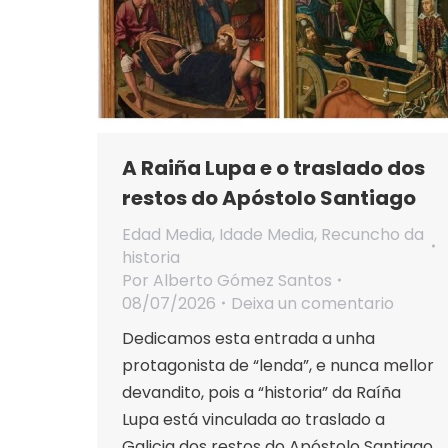
A Raiña Lupa e o traslado dos
restos do Apóstolo Santiago
Edad Media
,
Idade Media
,
Recuncho da
historia
Por
Alberto Gómez Santos
08/07/2026
Deixa un comentario
Dedicamos esta entrada a unha
protagonista de “lenda”, e nunca mellor
devandito, pois a “historia” da Raíña
Lupa está vinculada ao traslado a
Galicia dos restos do Apóstolo Santiago,