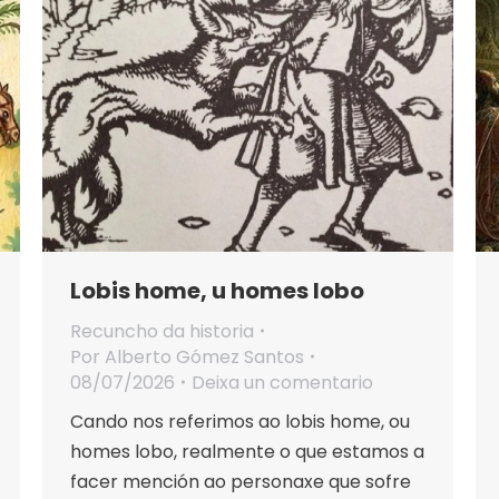
Lobis home, u homes lobo
Recuncho da historia
Por
Alberto Gómez Santos
08/07/2026
Deixa un comentario
Cando nos referimos ao lobis home, ou
homes lobo, realmente o que estamos a
facer mención ao personaxe que sofre