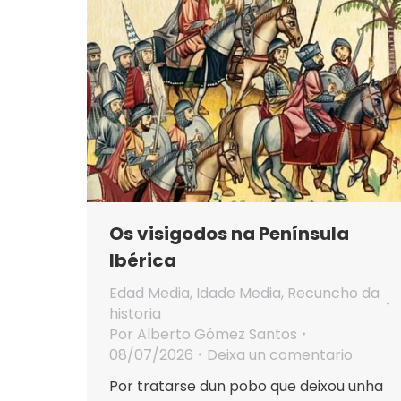
Os visigodos na Península
Ibérica
Edad Media
,
Idade Media
,
Recuncho da
historia
Por
Alberto Gómez Santos
08/07/2026
Deixa un comentario
Por tratarse dun pobo que deixou unha