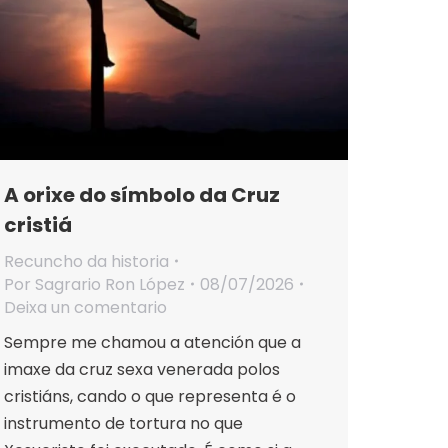
A orixe do símbolo da Cruz
cristiá
Recuncho da historia
Por
Sagrario Ron López
08/07/2026
Deixa un comentario
Sempre me chamou a atención que a
imaxe da cruz sexa venerada polos
cristiáns, cando o que representa é o
instrumento de tortura no que