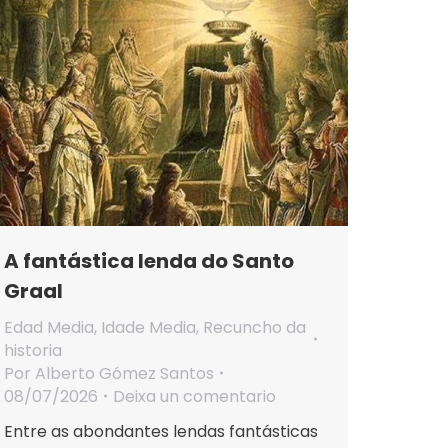
A fantástica lenda do Santo
Graal
Edad Media
,
Idade Media
,
Recuncho da
historia
Por
Alberto Gómez Santos
08/07/2026
Deixa un comentario
Entre as abondantes lendas fantásticas