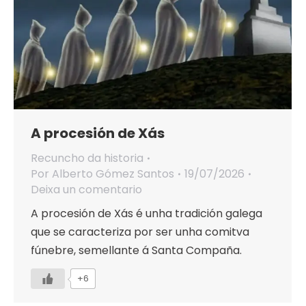
A procesión de Xás
Recuncho da historia
Por
Alberto Gómez Santos
19/07/2026
Deixa un comentario
A procesión de Xás é unha tradición galega
que se caracteriza por ser unha comitva
fúnebre, semellante á Santa Compaña.
+6