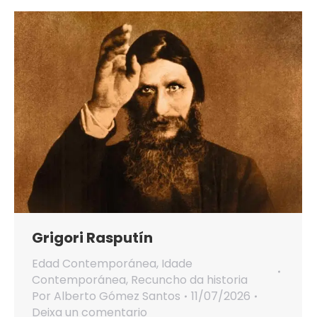
Grigori Rasputín
Edad Contemporánea
,
Idade
Contemporánea
,
Recuncho da historia
Por
Alberto Gómez Santos
11/07/2026
Deixa un comentario