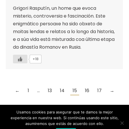
Grigori Rasputín, un home que evoca
misterio, controversia e fascinación. Este
enigmático persoaxe ha sido obxeto de
moitas lendas e relatos a lo longo da historia,
e a súa vida está mixturada coa última etapa
da dinastía Romanov en Rusia.
+18
←
1
…
13
14
15
16
17
→
Usamos cookies para asegurar que te damos la mejor
experiencia en nuestra web. Si continúas usando este sitio,
Designed by Animation Graphics
asumiremos que estás de acuerdo con ello.
POLÍTICA DE PRIVACIDAD |
COOKIES |
AVISO LEGAL |