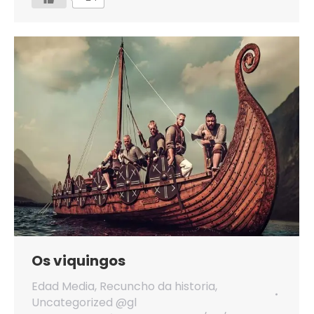
Os viquingos
Edad Media
,
Recuncho da historia
,
Uncategorized @gl