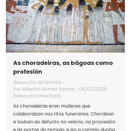
As choradeiras, as bágoas como
profesión
Recuncho da historia
Por
Alberto Gómez Santos
08/07/2026
Deixa un comentario
As choradeiras eran mulleres que
colaboraban nos ritos funerarios. Choraban
e louban ao defunto no velorio, na procesión
e ás portas do templo, e iso a cambio dunha