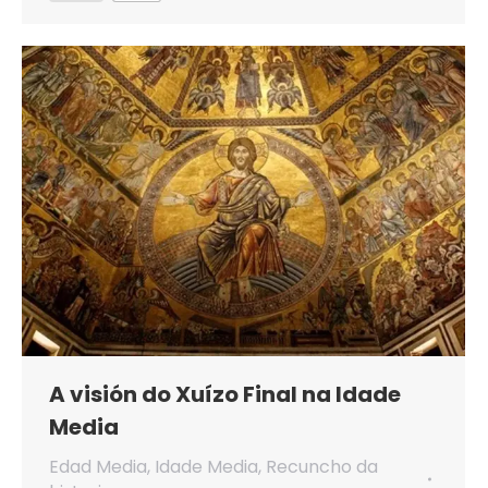
A visión do Xuízo Final na Idade
Media
Edad Media
,
Idade Media
,
Recuncho da