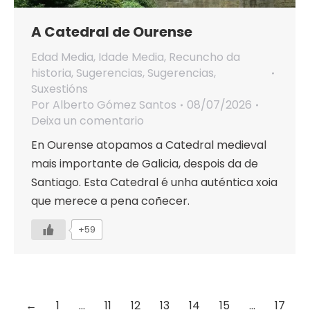
A Catedral de Ourense
Edad Media
,
Idade Media
,
Recuncho da
historia
,
Sugerencias
,
Sugerencias
,
Suxestións
Por
Alberto Gómez Santos
08/07/2026
Deixa un comentario
En Ourense atopamos a Catedral medieval
mais importante de Galicia, despois da de
Santiago. Esta Catedral é unha auténtica xoia
que merece a pena coñecer.
+59
←
1
…
11
12
13
14
15
…
17