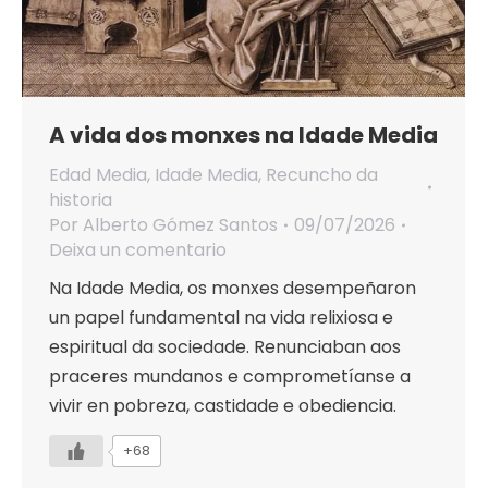
A vida dos monxes na Idade Media
Edad Media
,
Idade Media
,
Recuncho da
historia
Por
Alberto Gómez Santos
09/07/2026
Deixa un comentario
Na Idade Media, os monxes desempeñaron
un papel fundamental na vida relixiosa e
espiritual da sociedade. Renunciaban aos
praceres mundanos e comprometíanse a
vivir en pobreza, castidade e obediencia.
+68