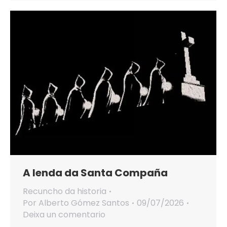
A lenda da Santa Compaña
Recuncho da historia
Por
Alberto Gómez Santos
09/07/2026
Deixa un comentario