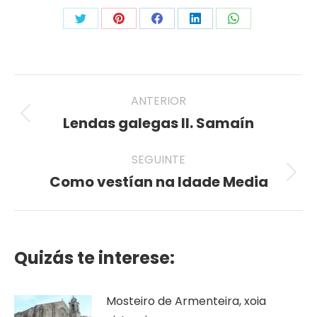
Share
Share
Share
Share
Share
on
on
on
on
on
Twitter
Pinterest
Facebook
LinkedIn
WhatsApp
Post
ANTERIOR
navigation
Lendas galegas II. Samaín
Previous
post:
SEGUINTE
Como vestían na Idade Media
Seguinte
publicación
Quizás te interese:
Mosteiro de Armenteira, xoia