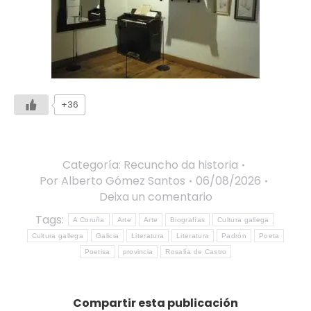
+36
Categoría:
Recuncho da historia
Por
Alberto Gómez Santos
06/08/2026
Deixa un comentario
Tags:
A Coruña
Arte
Arte
Biografías
Cultura gallega
Cultura gallega
Galicia
Literatura
Literatura
Padrón
Poeta
Poetisa
provincia
Rosalía de Castro
Compartir esta publicación