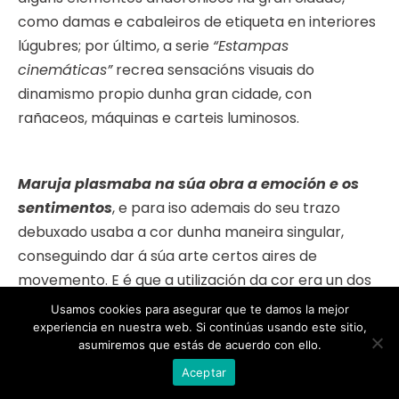
como damas e cabaleiros de etiqueta en interiores
lúgubres; por último, a serie
“Estampas
cinemáticas”
recrea sensacións visuais do
dinamismo propio dunha gran cidade, con
rañaceos, máquinas e carteis luminosos.
Maruja plasmaba na súa obra a emoción e os
sentimentos
, e para iso ademais do seu trazo
debuxado usaba a cor dunha maneira singular,
conseguindo dar á súa arte certos aires de
movemento. E é que a utilización da cor era un dos
aspectos máis distintivos nas obras de Maruja
Usamos cookies para asegurar que te damos la mejor
Mallo. As súas pinturas caracterízanse por cores
experiencia en nuestra web. Si continúas usando este sitio,
asumiremos que estás de acuerdo con ello.
intensas e contrastantes que resaltan a atmosfera
Aceptar
misteriosa e enigmática presentes nas súas