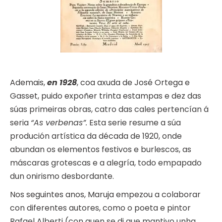
Ademais,
en 1928
, coa axuda de José Ortega e
Gasset, puido expoñer trinta estampas e dez das
súas primeiras obras, catro das cales pertencían á
seria
“As verbenas”.
Esta serie resume a súa
produción artística da década de 1920, onde
abundan os elementos festivos e burlescos, as
máscaras grotescas e a alegría, todo empapado
dun onirismo desbordante.
Nos seguintes anos, Maruja empezou a colaborar
con diferentes autores, como o poeta e pintor
Rafael Alberti (con quen se di que mantivo unha