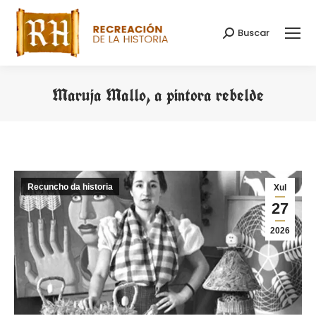
Buscar
Search:
Maruja Mallo, a pintora rebelde
You are here:
Recuncho da historia
Xul
27
2026