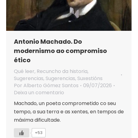
Antonio Machado. Do
modernismo ao compromiso
ético
Qué leer
,
Recuncho da historia
,
Sugerencias
,
Sugerencias
,
Suxestións
Por
Alberto Gómez Santos
09/07/2026
Deixa un comentario
Machado, un poeta comprometido co seu
tempo, a sua terra e as xentes, en tempos de
máxima dificultade.
+53