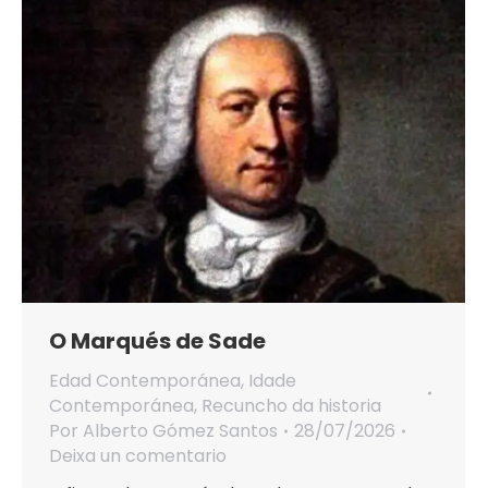
O Marqués de Sade
Edad Contemporánea
,
Idade
Contemporánea
,
Recuncho da historia
Por
Alberto Gómez Santos
28/07/2026
Deixa un comentario