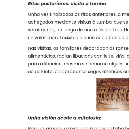
Ritos posteriores: visita á tumba
Unha vez finalizados os ritos anteriores, a 
achegados mediante visitas á tumba, que se
xeralmente, ao longo de non máis de tres. Ha
un valor moral exixible a quen accedían ao
Nas visitas, os familiares decoraban os rons
alimenticias, facían libacions con leite, viño
para a libación, mesmo se acharon algúns sa
ao defunto, celebrábanse xogos atléticos ou
Unha visión desde a mitoloxía:
Para os gregos, o reino dos mortos estaba 