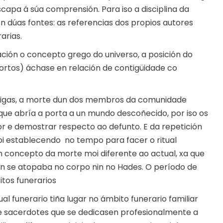
scapa á súa comprensión. Para iso a disciplina da
 dúas fontes: as referencias dos propios autores
arias.
ación o concepto grego do universo, a posición do
rtos) áchase en relación de contigüidade co
ntigas, a morte dun dos membros da comunidade
 que abría a porta a un mundo descoñecido, por iso os
or e demostrar respecto ao defunto. E da repetición
oi establecendo no tempo para facer o ritual
n concepto da morte moi diferente ao actual, xa que
n se atopaba no corpo nin no Hades. O período de
itos funerarios
ual funerario tiña lugar no ámbito funerario familiar
de sacerdotes que se dedicasen profesionalmente a