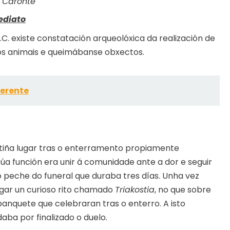
Caronte
ediato
a.C. existe constatación arqueolóxica da realización de
os animais e queimábanse obxectos.
ferente
tiña lugar tras o enterramento propiamente
 súa función era unir á comunidade ante a dor e seguir
 peche do funeral que duraba tres días. Unha vez
lugar un curioso rito chamado
Triakostia
, no que sobre
anquete que celebraran tras o enterro. A isto
ba por finalizado o duelo.