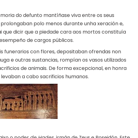
memoria do defunto mantíñase viva entre os seus
 prolongaban polo menos durante unha xeración e,
i que dicir que a piedade cara aos mortos constituía
 desempeño de cargos públicos.
eis funerarios con flores, depositaban ofrendas non
, auga e outras sustancias, rompían os vasos utilizados
crificios de animais. De forma excepcional, en honra
 levaban a cabo sacrificios humanos.
baixo o poder
de Hades
, irmán de Zeus e Poseidón. Este