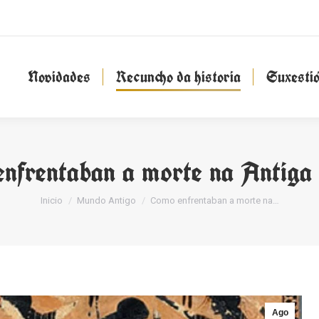
Novidades
Recuncho da historia
Suxesti
Novidades
Recuncho da historia
Suxesti
nfrentaban a morte na Antiga
You are here:
Inicio
Mundo Antigo
Como enfrentaban a morte na…
Ago