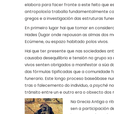
elabora para facer fronte a este feito que e
antropoloxía traballa fundamentalmente con
gregos e a investigación das estruturas funer
En primeiro lugar hai que tomar en consider
Hades (lugar onde repousan as almas dos mo
Ecúmene, ou espazo habitado polos vivos.
Hai que ter presente que nas sociedades a
causaba desequilibrio e tensión no grupo xa
vivos senten obrigados a manifestar a súa d
das fórmulas tipificadas que a comunidade f
funerario. Este longo proceso baseábase nu
tras o falecemento do individuo, a
psyché
no
tránsito entre un e outro era o obxecto dos r
Na Grecia Antiga o rit
sen a participación 