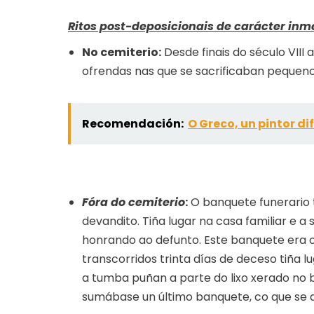
Ritos post-deposicionais de carácter inm
No cemiterio:
Desde finais do século VIII 
ofrendas nas que se sacrificaban pequen
Recomendación:
O Greco, un pintor di
Fóra do cemiterio
:
O banquete funerario 
devandito. Tiña lugar na casa familiar e a
honrando ao defunto. Este banquete era o
transcorridos trinta días de deceso tiña 
a tumba puñan a parte do lixo xerado no b
sumábase un último banquete, co que se da