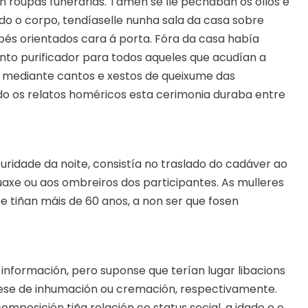
on roupas funerarias. Tamén se lle pechaban os ollos e
do o corpo, tendíaselle nunha sala da casa sobre
pés orientados cara á porta. Fóra da casa había
nto purificador para todos aqueles que acudían a
 mediante cantos e xestos de queixume das
do os relatos homéricos esta cerimonia duraba entre
curidade da noite, consistía no traslado do cadáver ao
uaxe ou aos ombreiros dos participantes. As mulleres
se tiñan máis de 60 anos, a non ser que fosen
información, pero suponse que terían lugar libacions
sese de inhumación ou cremación, respectivamente.
mposición tiña relación co status social, a idade e o