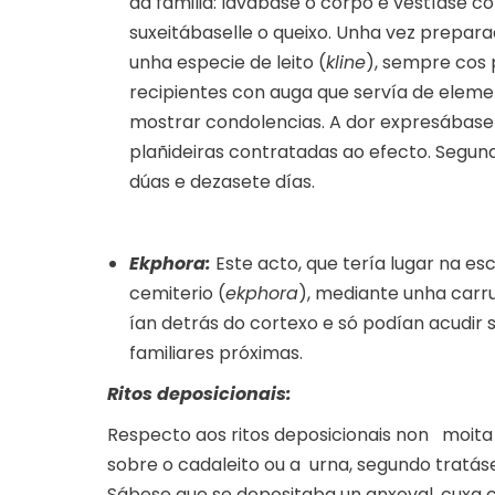
da familia: lavábase o corpo e vestíase c
suxeitábaselle o queixo. Unha vez prepara
unha especie de leito (
kline
), sempre cos 
recipientes con auga que servía de eleme
mostrar condolencias. A dor expresábase
plañideiras contratadas ao efecto. Segun
dúas e dezasete días.
Ekphora:
Este acto, que tería lugar na es
cemiterio (
ekphora
), mediante unha carr
ían detrás do cortexo e só podían acudir 
familiares próximas.
Ritos deposicionais:
Respecto aos ritos deposicionais non moita 
sobre o cadaleito ou a urna, segundo tratá
Sábese que se depositaba un anxoval, cuxa co