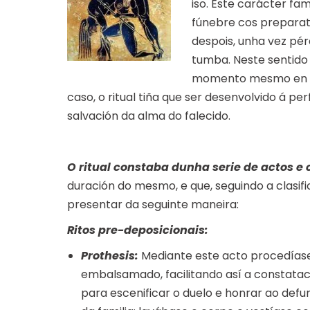
iso. Este carácter fam
fúnebre cos preparati
despois, unha vez pé
tumba. Neste sentido h
momento mesmo en que
caso, o ritual tiña que ser desenvolvido á p
salvación da alma do falecido.
O ritual constaba dunha serie de actos e
duración do mesmo, e que, seguindo a clasif
presentar da seguinte maneira:
Ritos pre-deposicionais:
Prothesis:
Mediante este acto procedíase
embalsamado, facilitando así a constatac
para escenificar o duelo e honrar ao defu