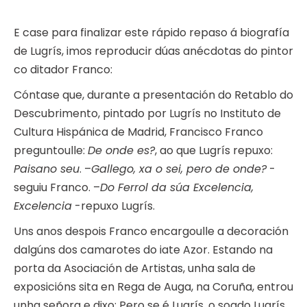
E case para finalizar este rápido repaso á biografía
de Lugrís, imos reproducir dúas anécdotas do pintor
co ditador Franco:
Cóntase que, durante a presentación do Retablo do
Descubrimento, pintado por Lugrís no Instituto de
Cultura Hispánica de Madrid, Francisco Franco
preguntoulle:
De onde es?
, ao que Lugrís repuxo:
Paisano seu
. –
Gallego, xa o sei, pero de onde?
-
seguiu Franco. –
Do Ferrol da súa Excelencia,
Excelencia
-repuxo Lugrís.
Uns anos despois Franco encargoulle a decoración
dalgúns dos camarotes do iate Azor. Estando na
porta da Asociación de Artistas, unha sala de
exposicións sita en Rega de Auga, na Coruña, entrou
unha señora e dixo: Pero se é Lugrís, o soado Lugrís