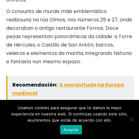
O conxunto de murais máis emblemático
realizouna na rúa Olmos, nos números 25 e 27, onde
decoraban o antigo restaurante Fornos. Doce
pezas representan panorámicas da cidade: a Torre
de Hércules, o Castillo de San Antón, barcos,
veleiros e elementos da mariña, integrando historia
e fantasía nun mesmo espazo.
Recomendación:
A escravitude na Europa
medieval
Usamos cookies para asegurar que te damos la mejor
experiencia en nuestra web. Si continúas usando este sitio,
Estas obras foron creadas especificamente para
asumiremos que estás de acuerdo con ello.
as paredes do local e constitúen un testemuño
Aceptar
único da decoración interior en Galicia da época.