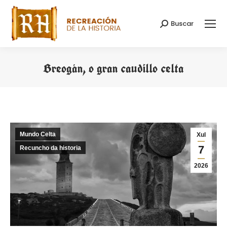
Buscar
Search:
Breogán, o gran caudillo celta
You are here:
Mundo Celta
Xul
7
Recuncho da historia
2026