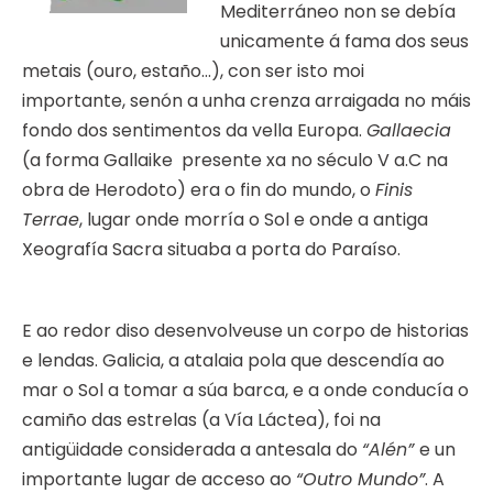
Mediterráneo non se debía
unicamente á fama dos seus
metais (ouro, estaño…), con ser isto moi
importante, senón a unha crenza arraigada no máis
fondo dos sentimentos da vella Europa.
Gallaecia
(a forma Gallaike presente xa no século V a.C na
obra de Herodoto) era o fin do mundo, o
Finis
Terrae
, lugar onde morría o Sol e onde a antiga
Xeografía Sacra situaba a porta do Paraíso.
E ao redor diso desenvolveuse un corpo de historias
e lendas. Galicia, a atalaia pola que descendía ao
mar o Sol a tomar a súa barca, e a onde conducía o
camiño das estrelas (a Vía Láctea), foi na
antigüidade considerada a antesala do
“Alén”
e un
importante lugar de acceso ao
“Outro Mundo”
. A