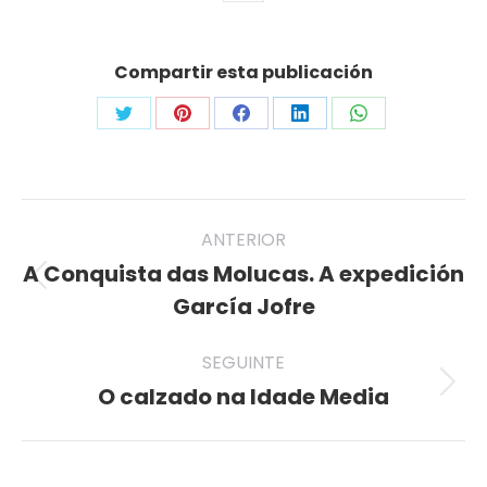
Compartir esta publicación
Share
Share
Share
Share
Share
on
on
on
on
on
Twitter
Pinterest
Facebook
LinkedIn
WhatsApp
Post
ANTERIOR
navigation
A Conquista das Molucas. A expedición
Previous
García Jofre
post:
SEGUINTE
O calzado na Idade Media
Seguinte
publicación