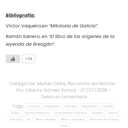
Bibliografía:
Víctor Vaqueiro,en
“Mitoloxía de Galicia”.
Ramón Sainero, en
“El libro de los orígenes de la
leyenda de Breogán”.
+39
Categorías:
Mundo Celta
,
Recuncho da historia
Por
Alberto Gómez Santos
07/07/2026
Deixa un comentario
Tags:
A Coruña
Biografías
Breogán
Brigantium
Caudillo
Celtas
Centros históricos
Curiosidades históricas
España
Galicia
Hércules
Ith
Mitos e lendas
Mitos y leyendas
Noroeste Penínsular
Torre