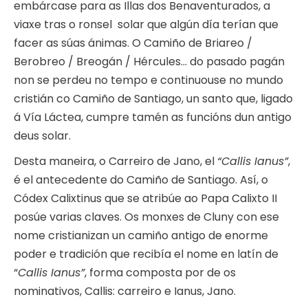
embárcase para as Illas dos Benaventurados, a
viaxe tras o ronsel solar que algún día terían que
facer as súas ánimas. O Camiño de Briareo /
Berobreo / Breogán / Hércules… do pasado pagán
non se perdeu no tempo e continuouse no mundo
cristián co Camiño de Santiago, un santo que, ligado
á Vía Láctea, cumpre tamén as funcións dun antigo
deus solar.
Desta maneira, o Carreiro de Jano, el
“Callis Ianus”
,
é el antecedente do Camiño de Santiago. Así, o
Códex Calixtinus que se atribúe ao Papa Calixto II
posúe varias claves. Os monxes de Cluny con ese
nome cristianizan un camiño antigo de enorme
poder e tradición que recibía el nome en latín de
“
Callis Ianus”
, forma composta por de os
nominativos, Callis: carreiro e Ianus, Jano.