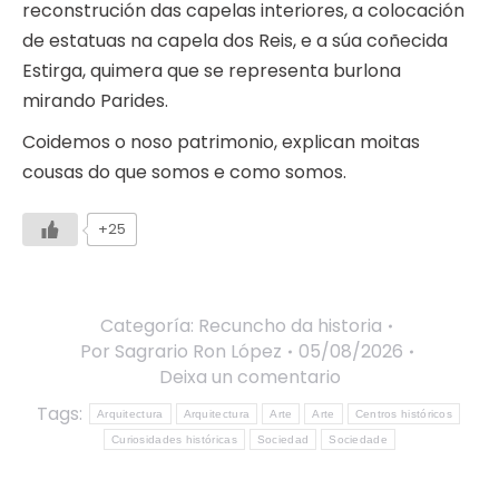
reconstrución das capelas interiores, a colocación
de estatuas na capela dos Reis, e a súa coñecida
Estirga, quimera que se representa burlona
mirando Parides.
Coidemos o noso patrimonio, explican moitas
cousas do que somos e como somos.
+25
Categoría:
Recuncho da historia
Por
Sagrario Ron López
05/08/2026
Deixa un comentario
Tags:
Arquitectura
Arquitectura
Arte
Arte
Centros históricos
Curiosidades históricas
Sociedad
Sociedade