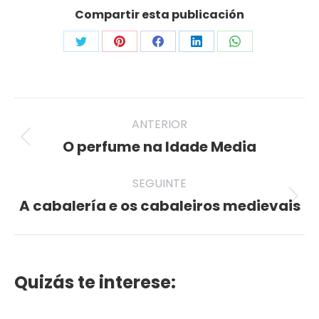
Compartir esta publicación
Share
Share
Share
Share
Share
on
on
on
on
on
Twitter
Pinterest
Facebook
LinkedIn
WhatsApp
Post
ANTERIOR
navigation
O perfume na Idade Media
Previous
post:
SEGUINTE
A cabalería e os cabaleiros medievais
Seguinte
publicación
Quizás te interese: