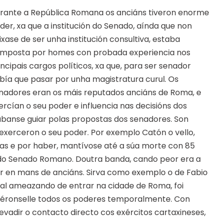
rante a República Romana os anciáns tiveron enorme
der, xa que a institución do Senado, aínda que non
ixase de ser unha institución consultiva, estaba
mposta por homes con probada experiencia nos
incipais cargos políticos, xa que, para ser senador
bía que pasar por unha magistratura curul. Os
nadores eran os máis reputados anciáns de Roma, e
ercían o seu poder e influencia nas decisións dos
ábanse guiar polas propostas dos senadores. Son
exerceron o seu poder. Por exemplo Catón o vello,
das e por haber, mantívose até a súa morte con 85
 do Senado Romano. Doutra banda, cando peor era a
er en mans de anciáns. Sirva como exemplo o de Fabio
al ameazando de entrar na cidade de Roma, foi
déronselle todos os poderes temporalmente. Con
vadir o contacto directo cos exércitos cartaxineses,