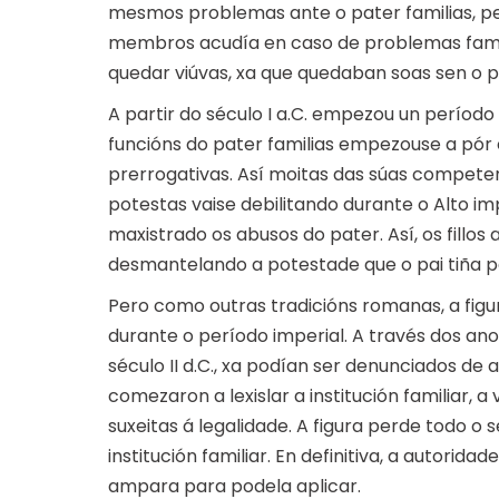
mesmos problemas ante o pater familias, pe
membros acudía en caso de problemas famili
quedar viúvas, xa que quedaban soas sen o 
A partir do século I a.C. empezou un período
funcións do pater familias empezouse a pór 
prerrogativas. Así moitas das súas competen
potestas vaise debilitando durante o Alto i
maxistrado os abusos do pater. Así, os fillos
desmantelando a potestade que o pai tiña 
Pero como outras tradicións romanas, a fig
durante o período imperial. A través dos ano
século II d.C., xa podían ser denunciados de
comezaron a lexislar a institución familiar, a
suxeitas á legalidade. A figura perde todo o
institución familiar. En definitiva, a autorida
ampara para podela aplicar.