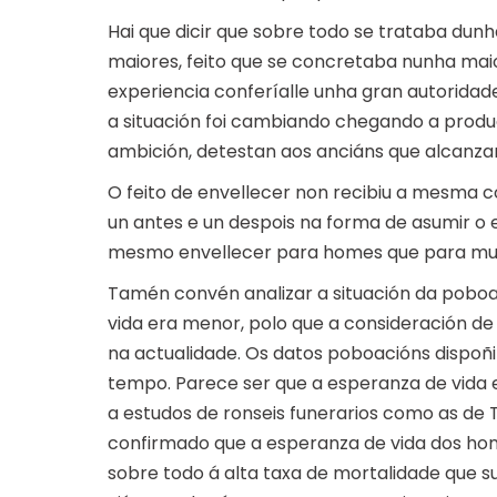
Hai que dicir que sobre todo se trataba du
maiores, feito que se concretaba nunha maio
experiencia conferíalle unha gran autoridad
a situación foi cambiando chegando a produc
ambición, detestan aos anciáns que alcanzar
O feito de envellecer non recibiu a mesma c
un antes e un despois na forma de asumir o
mesmo envellecer para homes que para mul
Tamén convén analizar a situación da pobo
vida era menor, polo que a consideración d
na actualidade. Os datos poboacións dispoñi
tempo. Parece ser que a esperanza de vida 
a estudos de ronseis funerarios como as de
confirmado que a esperanza de vida dos hom
sobre todo á alta taxa de mortalidade que s