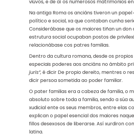
viúvos, e de aí os numerosos matrimonios en
Na antiga Roma os anciáns tiveron un pape
político e social, xa que contaban cunha seri
Considerábase que os maiores tiñan un don 
estrutura social ocupaban postos de privilex
relacionábase cos patres familias.
Dentro da cultura romana, desde os propios 
especiais poderes aos anciáns no ámbito pri
juris”,
é dicir De propio dereito, mentres o r
dicir persoa sometida ao poder familiar.
O pater familias era a cabeza de familia, o
absoluto sobre toda a familia, sendo a súa a
xudicial ente os seus membros, entre elas 
explican o papel esencial dos maiores naque
fillos desexosos de liberarse. Así xurdiron c
latina.