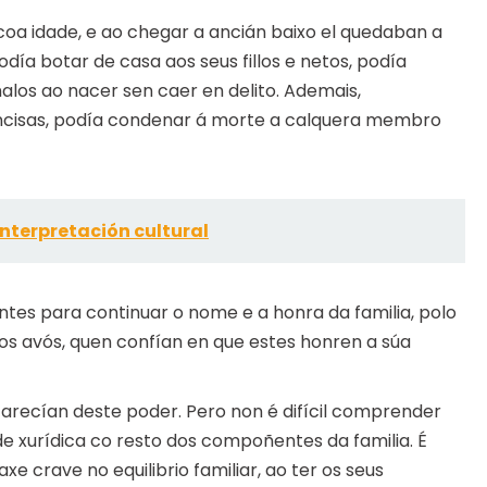
coa idade, e ao chegar a ancián baixo el quedaban a
podía botar de casa aos seus fillos e netos, podía
os ao nacer sen caer en delito. Ademais,
ncisas, podía condenar á morte a calquera membro
 Interpretación cultural
tes para continuar o nome e a honra da familia, polo
os avós, quen confían en que estes honren a súa
arecían deste poder. Pero non é difícil comprender
e xurídica co resto dos compoñentes da familia. É
naxe crave no equilibrio familiar, ao ter os seus