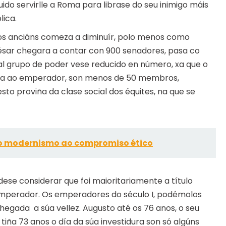
ido servirlle a Roma para librase do seu inimigo máis
lica.
os anciáns comeza a diminuír, polo menos como
ésar chegara a contar con 900 senadores, pasa co
al grupo de poder vese reducido en número, xa que o
lla ao emperador, son menos de 50 membros,
sto proviña da clase social dos équites, na que se
o modernismo ao compromiso ético
ese considerar que foi maioritariamente a título
o emperador. Os emperadores do século I, podémolos
egada a súa vellez. Augusto até os 76 anos, o seu
tiña 73 anos o día da súa investidura son só algúns