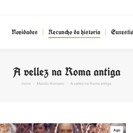
Novidades
Recuncho da historia
Suxesti
Novidades
Recuncho da historia
Suxesti
A vellez na Roma antiga
You are here:
Inicio
Mundo Romano
A vellez na Roma antiga
Ago