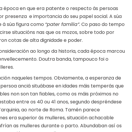
nha época en que era patente o respecto ás persoas
r presenza e importancia do seu papel social. A súa
e á súa figura como
“pater familia”.
Co paso do tempo
irse situacións nas que os mozos, sobre todo por
on cotas de alta dignidade e poder.
onsideración ao longo da historia, cada época marcou
 envellecemento. Doutra banda, tampouco foi o
leres.
ación naqueles tempos. Obviamente, a esperanza de
e persoa anciá situábase en idades máis temperás que
bles non son tan fiables, como os máis próximos no
estaba entre os 40 ou 41 anos, segundo despréndese
 Tarquinia, ao norte de Roma. Tamén parece
es era superior ás mulleres, situación achacable
ufrían as mulleres durante o parto. Abundaban así os