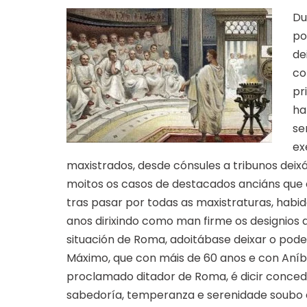
Du
po
de
co
pr
ha
se
ex
maxistrados, desde cónsules a tribunos deix
moitos os casos de destacados anciáns que 
tras pasar por todas as maxistraturas, habi
anos dirixindo como man firme os designios
situación de Roma, adoitábase deixar o pod
Máximo, que con máis de 60 anos e con Aníb
proclamado ditador de Roma, é dicir conce
sabedoría, temperanza e serenidade soubo e