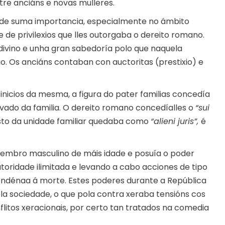
tre anciáns e novas mulleres.
l de suma importancia, especialmente no ámbito
e de privilexios que lles outorgaba o dereito romano.
divino e unha gran sabedoría polo que naquela
io. Os anciáns contaban con auctoritas (prestixio) e
inicios da mesma, a figura do pater familias concedía
vado da familia. O dereito romano concedíalles o
“sui
esto da unidade familiar quedaba como
“alieni juris”,
é
 membro masculino de máis idade e posuía o poder
utoridade ilimitada e levando a cabo acciones de tipo
condénaa á morte. Estes poderes durante a República
la sociedade, o que pola contra xeraba tensións cos
onflitos xeracionais, por certo tan tratados na comedia