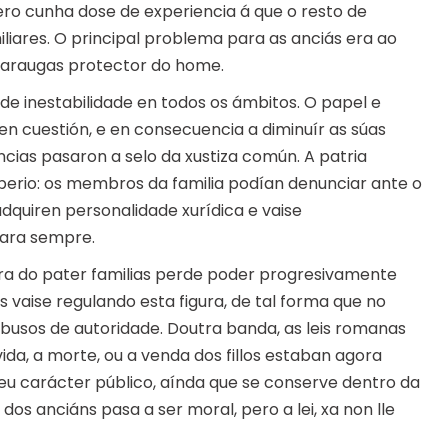
ro cunha dose de experiencia á que o resto de
ares. O principal problema para as anciás era ao
paraugas protector do home.
 de inestabilidade en todos os ámbitos. O papel e
en cuestión, e en consecuencia a diminuír as súas
cias pasaron a selo da xustiza común. A patria
mperio: os membros da familia podían denunciar ante o
 adquiren personalidade xurídica e vaise
para sempre.
ura do pater familias perde poder progresivamente
s vaise regulando esta figura, de tal forma que no
 abusos de autoridade. Doutra banda, as leis romanas
 vida, a morte, ou a venda dos fillos estaban agora
 seu carácter público, aínda que se conserve dentro da
de dos anciáns pasa a ser moral, pero a lei, xa non lle