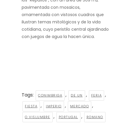
los “Repuxos”, con un área de 569 m2
pavimentada con mosaicos,
ornamentada con vistosos cuadros que
ilustran temas mitológicos y de la vida
cotidiana, cuyo peristilo central ajardinado
con juegos de agua la hacen única.
Tags:
,
,
,
CONIMBRIGA
DE UN
FERIA
,
,
,
FIESTA
IMPERIO
MERCADO
,
,
O VISLUMBRE
PORTUGAL
ROMANO