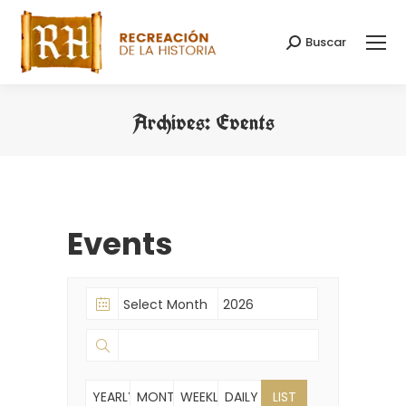
Buscar
Buscar:
Archives:
Events
Estás aquí:
Events
YEARLY
MONTHLY
WEEKLY
DAILY
LIST