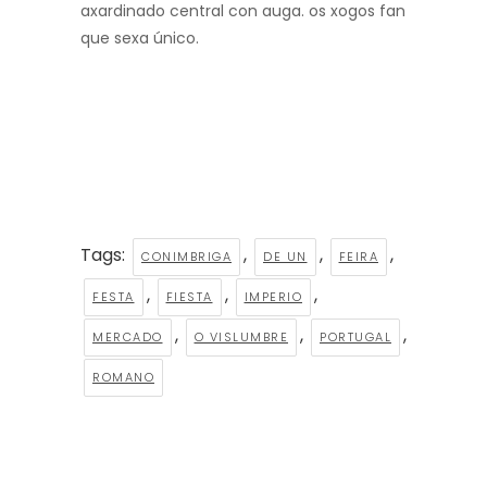
axardinado central con auga. os xogos fan
que sexa único.
Tags:
,
,
,
CONIMBRIGA
DE UN
FEIRA
,
,
,
FESTA
FIESTA
IMPERIO
,
,
,
MERCADO
O VISLUMBRE
PORTUGAL
ROMANO