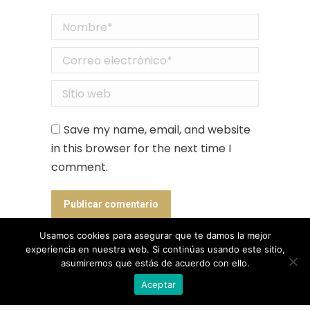
Nombre *
Correo electrónico *
Sitio web
Save my name, email, and website
in this browser for the next time I
comment.
Publicar comentario
Usamos cookies para asegurar que te damos la mejor
experiencia en nuestra web. Si continúas usando este sitio,
asumiremos que estás de acuerdo con ello.
Designed by Animation Graphics
Aceptar
POLÍTICA DE PRIVACIDAD |
COOKIES |
AVISO LEGAL |