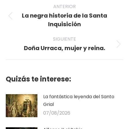
Navegación
ANTERIOR
entre
La negra historia de la Santa
Publicación
publicaciones
Inquisición
anterior:
SIGUIENTE
Doña Urraca, mujer y reina.
Publicación
siguiente:
Quizás te interese:
La fantástica leyenda del Santo
Grial
07/08/2026