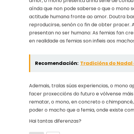
amor, o mono presenta unha serie de cond
aínda que non pode saberse o que o mono sen
actitude humana fronte ao amor. Doutra ban
reproducirse, senón co fin de obter pracer.
presentan no ser humano: As femias fan crer
en realidade as femias son infieis aos macho
Recomendación:
Tradicións do Nadal 
Ademais, tralas súas experiencias, o mono a
facer proxeccións do futuro e vólvense máis
rematar, o mono, en concreto o chimpancé, 
poder o macho que a femia, onde existe com
Hai tantas diferenzas?