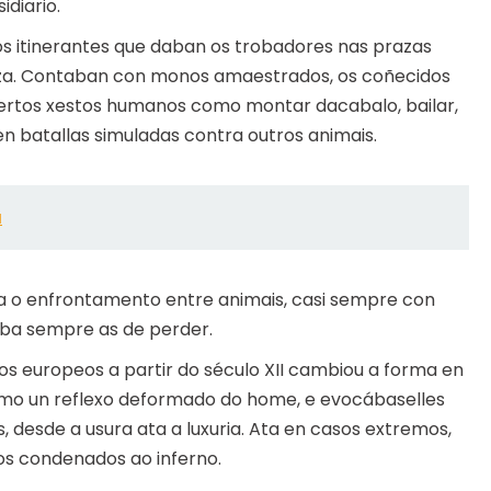
diario.
 itinerantes que daban os trobadores nas prazas
reza. Contaban con monos amaestrados, os coñecidos
certos xestos humanos como montar dacabalo, bailar,
en batallas simuladas contra outros animais.
a
a o enfrontamento entre animais, casi sempre con
vaba sempre as de perder.
os europeos a partir do século XII cambiou a forma en
como un reflexo deformado do home, e evocábaselles
 desde a usura ata a luxuria. Ata en casos extremos,
os condenados ao inferno.