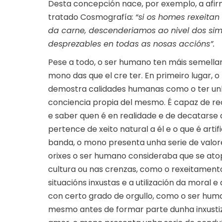
Desta concepción nace, por exemplo, a afirm
tratado Cosmografía:
“si os homes rexeita
da carne, descenderiamos ao nivel dos simi
desprezables en todas as nosas accións”.
Pese a todo, o ser humano ten máis semella
mono das que el cre ter. En primeiro lugar, 
demostra calidades humanas como o ter u
conciencia propia del mesmo. É capaz de r
e saber quen é en realidade e de decatarse
pertence de xeito natural a él e o que é artifi
banda, o mono presenta unha serie de valor
orixes o ser humano consideraba que se at
cultura ou nas crenzas, como o rexeitament
situacións inxustas e a utilización da moral e
con certo grado de orgullo, como o ser huma
mesmo antes de formar parte dunha inxustiz