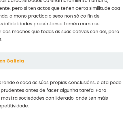
utas caracterizados co enamoramiento humano,
te, pero si ten actos que teñen certa similitude coa
da, o mono practica o sexo non só co fin de
 As infidelidades preséntanse tamén como se
 aos machos que todas as súas cativas son del, pero
s.
en Galicia
prende e saca as súas propias conclusións, e ata pode
 prudentes antes de facer algunha tarefa. Para
mostra sociedades con liderado, onde ten máis
petitividade.