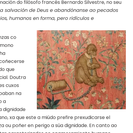
ación do filósofo francés Bernardo Silvestre, no seu
n a salvación de Deus e abandónanse ao pecados
os, humanos en forma, pero ridículos e
nzas co
o mono
nha
ecoñecerse
 do que
cial. Doutra
es cuxos
opaban na
o a
 a dignidade
no, xa que este a miúdo prefire prexudicarse el
a ou poñer en perigo a súa dignidade. En canto ao