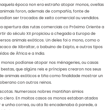
 naquela época non era estraño atopar monos, ovellas
animais foron, ademais de compañía, fonte de
odían ser trocados de xeito comercial ou vendidos.
a apertura das rutas comerciais co Próximo Oriente a
rtir do século XII propiciou a chegada a Europa de
versos animais exóticos. Un deles foi o mono, como o
caco de Xibraltar, o babuino de Exipto, e outros tipos
aídos de África e a India.
 monos podíanse atopar nos ménageries, ou casas
 bestas, que algúns reis e príncipes crearon nos seus
 de animais exóticos e tiña como finalidade mostrar un
soberano con outros reinos.
cotas. Numerosos nobres mantiñan simios
 clero. En moitos casos os monos estaban atados
r e unha correa, ou ata llo encadenaba á parede, a