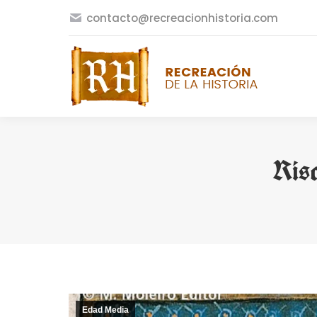
contacto@recreacionhistoria.com
Ris
Edad Media