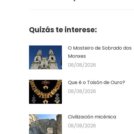
post:
Quizás te interese:
O Mosteiro de Sobrado dos
Monxes
08/08/2026
Que é o Toisón de Ouro?
08/08/2026
Civilización micénica
08/08/2026