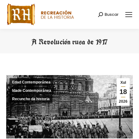
Buscar
Search:
A Revolución rusa de 1917
You are here:
Edad Contemporánea
Xul
18
Idade Contemporánea
Recuncho da historia
2026