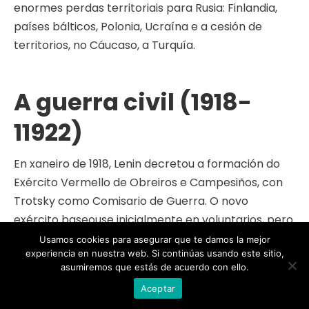
enormes perdas territoriais para Rusia: Finlandia,
países bálticos, Polonia, Ucraína e a cesión de
territorios, no Cáucaso, a Turquía.
A guerra civil (1918-
11922)
En xaneiro de 1918, Lenin decretou a formación do
Exército Vermello de Obreiros e Campesiños, con
Trotsky como Comisario de Guerra. O novo
exército baseouse inicialmente en voluntarios, pero
pronto se introduciu o servizo militar obrigatorio.
Usamos cookies para asegurar que te damos la mejor
experiencia en nuestra web. Si continúas usando este sitio,
Diversos grupos opostos aos bolxeviques
asumiremos que estás de acuerdo con ello.
comezaron a organizarse militarmente:
Aceptar
Oficiais do antigo exército imperial.