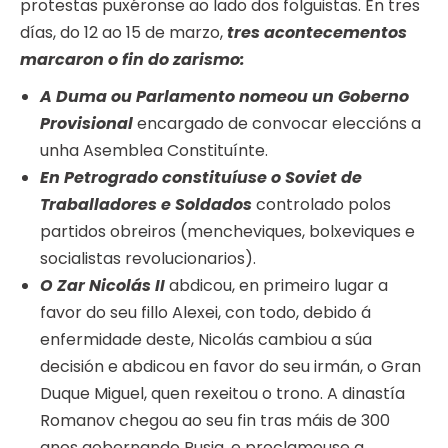
protestas puxéronse ao lado dos folguistas. En tres
días, do 12 ao 15 de marzo,
tres acontecementos
marcaron o fin do zarismo:
A Duma ou Parlamento nomeou un Goberno
Provisional
encargado de convocar eleccións a
unha Asemblea Constituínte.
En Petrogrado constituíuse o Soviet de
Traballadores e Soldados
controlado polos
partidos obreiros (mencheviques, bolxeviques e
socialistas revolucionarios).
O Zar Nicolás II
abdicou, en primeiro lugar a
favor do seu fillo Alexei, con todo, debido á
enfermidade deste, Nicolás cambiou a súa
decisión e abdicou en favor do seu irmán, o Gran
Duque Miguel, quen rexeitou o trono. A dinastía
Romanov chegou ao seu fin tras máis de 300
anos gobernando Rusia, e proclamouse a