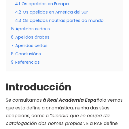
4.1
Os apelidos en Europa
4.2
Os apelidos en América del Sur
4.3
Os apelidos noutras partes do mundo
5
Apelidos xudeus
6
Apelidos árabes
7
Apelidos celtas
8
Conclusións
9
Referencias
Introducción
Se consultamos
á Real Academia Espa
ñola vemos
que esta define a onomástica, nunha das súas
acepcións, como a
“ciencia que se ocupa da
catalogación dos nomes propios”.
E a RAE define