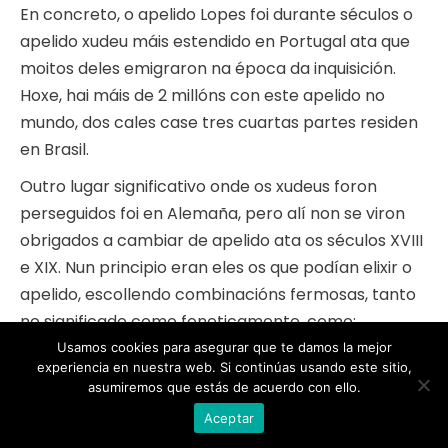
En concreto, o apelido Lopes foi durante séculos o
apelido xudeu máis estendido en Portugal ata que
moitos deles emigraron na época da inquisición.
Hoxe, hai máis de 2 millóns con este apelido no
mundo, dos cales case tres cuartas partes residen
en Brasil.
Outro lugar significativo onde os xudeus foron
perseguidos foi en Alemaña, pero alí non se viron
obrigados a cambiar de apelido ata os séculos XVIII
e XIX. Nun principio eran eles os que podían elixir o
apelido, escollendo combinacións fermosas, tanto
no significado como foneticamente, como:
Schwarzschild, que significa escudo negro (deste
Usamos cookies para asegurar que te damos la mejor
experiencia en nuestra web. Si continúas usando este sitio,
apelido sacaron máis variantes polas cores);
asumiremos que estás de acuerdo con ello.
Silberschatz, que significa tesouro de prata; ou
Aceptar
Rosenthal, que é un val de rosas, etc.