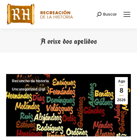
Buscar
Search:
A orixe dos apelidos
You are here:
Recuncho da historia
Ago
8
Uncategorized @gl
2026