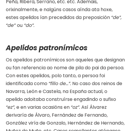
Peña, Ribera, Serrano, etc. etc. Ademais,
orixinalmente, e nalgúns casos aínda ata hoxe,
estes apelidos ían precedidos da preposición
“de”,
“de”
ou
“do”.
Apelidos patronímicos
Os apelidos patronímicos son aqueles que designan
ou fan referencia ao nome de pila do pai da persoa.
Con estes apelidos, polo tanto, a persoa foi
identificada como
“fillo de…”.
No caso dos reinos de
Navarra, León e Castela, na España actual, o
apelido adoitaba construírse engadindo o sufixo
“ez”,
e en varias ocasións en
“oz”.
Así Álvarez
derivaría de Álvaro, Fernández de Fernando,
González viría de Gonzalo, Hernández de Hernando,
Muñoz de Muño, etc. Casos semellantes atópanse