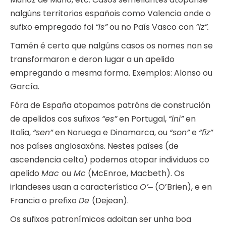
nalgúns territorios españois como Valencia onde o
sufixo empregado foi
“is”
ou no País Vasco con
“iz”.
Tamén é certo que nalgúns casos os nomes non se
transformaron e deron lugar a un apelido
empregando a mesma forma. Exemplos: Alonso ou
García.
Fóra de España atopamos patróns de construción
de apelidos cos sufixos
“es”
en Portugal,
“ini”
en
Italia,
“sen”
en Noruega e Dinamarca, ou
“son”
e
“fiz”
nos países anglosaxóns. Nestes países (de
ascendencia celta) podemos atopar individuos co
apelido
Mac
ou
Mc
(McEnroe, Macbeth). Os
irlandeses usan a característica
O’
‒ (O’Brien), e en
Francia o prefixo
De
(Dejean).
Os sufixos patronímicos adoitan ser unha boa