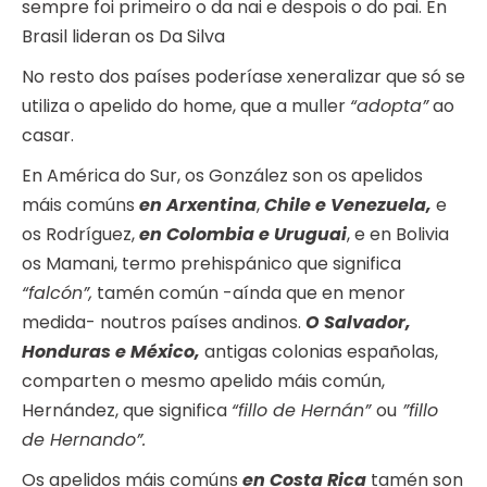
sempre foi primeiro o da nai e despois o do pai. En
Brasil lideran os Da Silva
No resto dos países poderíase xeneralizar que só se
utiliza o apelido do home, que a muller
“adopta”
ao
casar.
En América do Sur, os González son os apelidos
máis comúns
en Arxentina
,
Chile e
Venezuela,
e
os Rodríguez,
en Colombia e Uruguai
, e en Bolivia
os Mamani, termo prehispánico que significa
“falcón”,
tamén común -aínda que en menor
medida- noutros países andinos.
O Salvador,
Honduras e México,
antigas colonias españolas,
comparten o mesmo apelido máis común,
Hernández, que significa
“fillo de Hernán”
ou
”fillo
de Hernando”.
Os apelidos máis comúns
en Costa Rica
tamén son