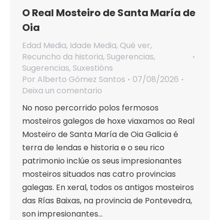
O Real Mosteiro de Santa María de
Oia
Edad Media
,
Idade Media
,
Qué ver
,
Recuncho da historia
,
Sugerencias
,
Sugerencias
,
Suxestións
Por
Alberto Gómez Santos
07/08/2026
Deixa un comentario
No noso percorrido polos fermosos
mosteiros galegos de hoxe viaxamos ao Real
Mosteiro de Santa María de Oia Galicia é
terra de lendas e historia e o seu rico
patrimonio inclúe os seus impresionantes
mosteiros situados nas catro provincias
galegas. En xeral, todos os antigos mosteiros
das Rías Baixas, na provincia de Pontevedra,
son impresionantes…