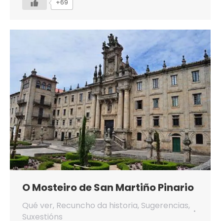
+69
O Mosteiro de San Martiño Pinario
Qué ver
,
Recuncho da historia
,
Sugerencias
,
Suxestións