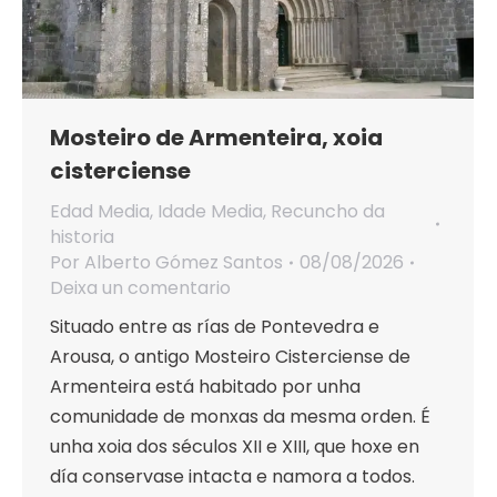
Mosteiro de Armenteira, xoia
cisterciense
Edad Media
,
Idade Media
,
Recuncho da
historia
Por
Alberto Gómez Santos
08/08/2026
Deixa un comentario
Situado entre as rías de Pontevedra e
Arousa, o antigo Mosteiro Cisterciense de
Armenteira está habitado por unha
comunidade de monxas da mesma orden. É
unha xoia dos séculos XII e XIII, que hoxe en
día conservase intacta e namora a todos.