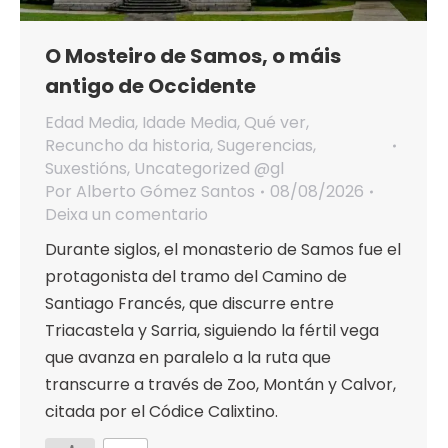
O Mosteiro de Samos, o máis
antigo de Occidente
Edad Media
,
Idade Media
,
Qué ver
,
Recuncho da historia
,
Sugerencias
,
Suxestións
,
Uncategorized @gl
Por
Alberto Gómez Santos
08/08/2026
Deixa un comentario
Durante siglos, el monasterio de Samos fue el
protagonista del tramo del Camino de
Santiago Francés, que discurre entre
Triacastela y Sarria, siguiendo la fértil vega
que avanza en paralelo a la ruta que
transcurre a través de Zoo, Montán y Calvor,
citada por el Códice Calixtino.