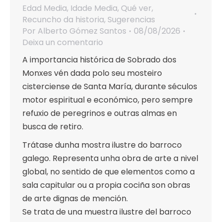
Edad Media
,
Idade Media
,
Qué ver
,
Recuncho da historia
,
Sugerencias
Por
Alberto Gómez Santos
08/08/2026
Deixa un comentario
A importancia histórica de Sobrado dos
Monxes vén dada polo seu mosteiro
cisterciense de Santa María, durante séculos
motor espiritual e económico, pero sempre
refuxio de peregrinos e outras almas en
busca de retiro.
Trátase dunha mostra ilustre do barroco
galego. Representa unha obra de arte a nivel
global, no sentido de que elementos como a
sala capitular ou a propia cociña son obras
de arte dignas de mención.
Se trata de una muestra ilustre del barroco