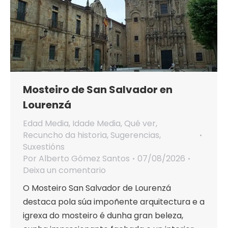
Mosteiro de San Salvador en
Lourenzá
Edad Media
,
Idade Media
,
Qué ver
,
Recuncho da historia
,
Sugerencias
,
Suxestións
Por
Alberto Gómez Santos
07/08/2026
Deixa un comentario
O Mosteiro San Salvador de Lourenzá
destaca pola súa impoñente arquitectura e a
igrexa do mosteiro é dunha gran beleza,