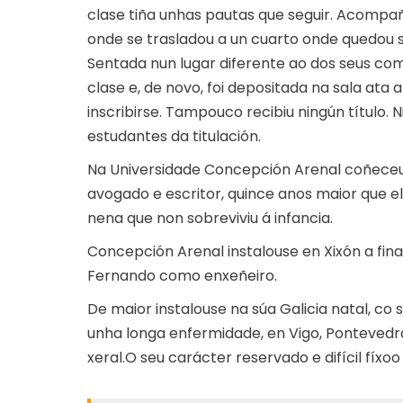
clase tiña unhas pautas que seguir. Acompañ
onde se trasladou a un cuarto onde quedou s
Sentada nun lugar diferente ao dos seus com
clase e, de novo, foi depositada na sala ata 
inscribirse. Tampouco recibiu ningún título.
estudantes da titulación.
Na Universidade Concepción Arenal coñeceu
avogado e escritor, quince anos maior que el
nena que non sobreviviu á infancia.
Concepción Arenal instalouse en Xixón a finai
Fernando como enxeñeiro.
De maior instalouse na súa Galicia natal, co s
unha longa enfermidade, en Vigo, Pontevedra, 
xeral.O seu carácter reservado e difícil fíxo