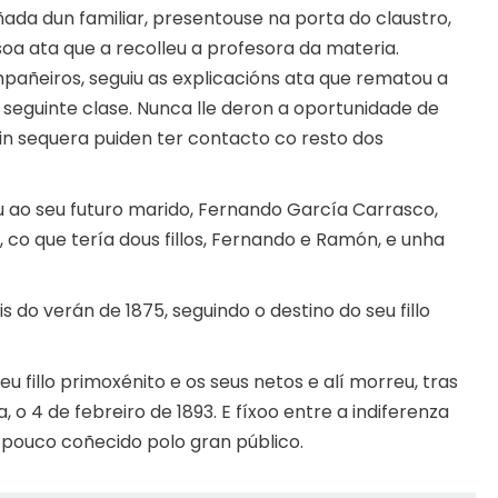
ada dun familiar, presentouse na porta do claustro,
oa ata que a recolleu a profesora da materia.
pañeiros, seguiu as explicacións ata que rematou a
a seguinte clase. Nunca lle deron a oportunidade de
 Nin sequera puiden ter contacto co resto dos
 ao seu futuro marido, Fernando García Carrasco,
, co que tería dous fillos, Fernando e Ramón, e unha
s do verán de 1875, seguindo o destino do seu fillo
eu fillo primoxénito e os seus netos e alí morreu, tras
o 4 de febreiro de 1893. E fíxoo entre a indiferenza
o pouco coñecido polo gran público.