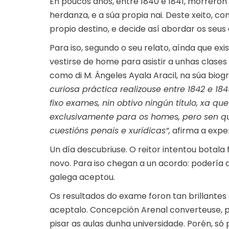
En poucos anos, entre 1840 e 1841, morreron
herdanza, e a súa propia nai. Deste xeito, c
propio destino, e decide así abordar os seus 
Para iso, segundo o seu relato, aínda que exi
vestirse de home para asistir a unhas clases
como di M. Ángeles Ayala Aracil, na súa biog
curiosa práctica realizouse entre 1842 e 18
fixo exames, nin obtivo ningún título, xa q
exclusivamente para os homes, pero sen qu
cuestións penais e xurídicas”,
afirma a expe
Un día descubriuse. O reitor intentou botala
novo. Para iso chegan a un acordo: podería
galega aceptou.
Os resultados do exame foron tan brillantes
aceptalo. Concepción Arenal converteuse, p
pisar as aulas dunha universidade. Porén, só 