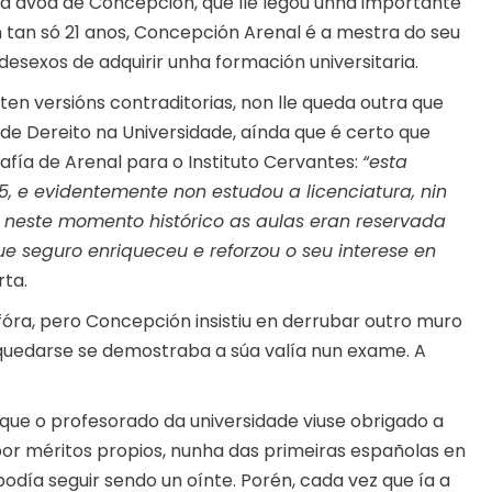
 a avoa de Concepción, que lle legou unha importante
on tan só 21 anos, Concepción Arenal é a mestra do seu
desexos de adquirir unha formación universitaria.
sten versións contraditorias, non lle queda outra que
 de Dereito na Universidade, aínda que é certo que
rafía de Arenal para o Instituto Cervantes:
“esta
45, e evidentemente non estudou a licenciatura, nin
ue neste momento histórico as aulas eran reservada
e seguro enriqueceu e reforzou o seu interese en
rta.
 fóra, pero Concepción insistiu en derrubar outro muro
 quedarse se demostraba a súa valía nun exame. A
 que o profesorado da universidade viuse obrigado a
or méritos propios, nunha das primeiras españolas en
podía seguir sendo un oínte. Porén, cada vez que ía a