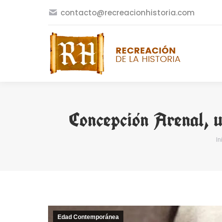
contacto@recreacionhistoria.com
Concepción Arenal, 
Y
In
Edad Contemporánea