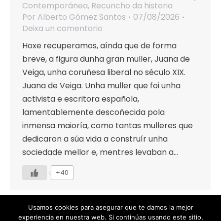
Contemporánea
,
Recuncho da historia
Por
Alberto Gómez Santos
07/08/2026
Deixa un comentario
Hoxe recuperamos, aínda que de forma
breve, a figura dunha gran muller, Juana de
Veiga, unha coruñesa liberal no século XIX.
Juana de Veiga. Unha muller que foi unha
activista e escritora española,
lamentablemente descoñecida pola
inmensa maioría, como tantas mulleres que
dedicaron a súa vida a construír unha
sociedade mellor e, mentres levaban a…
+40
Usamos cookies para asegurar que te damos la mejor
experiencia en nuestra web. Si continúas usando este sitio,