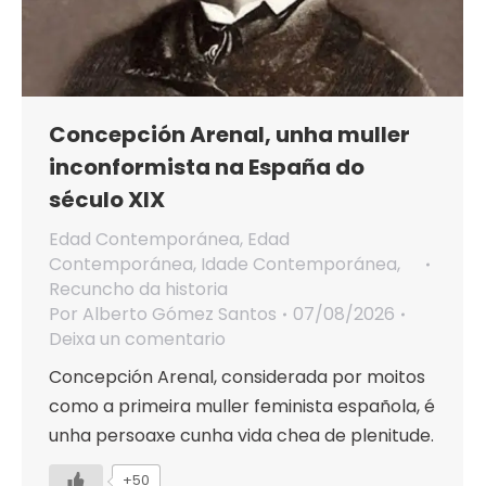
Concepción Arenal, unha muller
inconformista na España do
século XIX
Edad Contemporánea
,
Edad
Contemporánea
,
Idade Contemporánea
,
Recuncho da historia
Por
Alberto Gómez Santos
07/08/2026
Deixa un comentario
Concepción Arenal, considerada por moitos
como a primeira muller feminista española, é
unha persoaxe cunha vida chea de plenitude.
+50