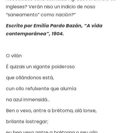
ingleses? Verán niso un indicio de noso
“saneamento” como nación?”
Escrito por Emilia Pardo Bazán, “A vida
contemporánea”, 1904.
O vilán
É quizais un xigante poideroso
que ollándonos está,
cun ollo refulxente que alumía
na azul inmensidá…
Ben o vexo, antre a brétoma, alá lonxe,
brilante lostregar;
eu ben vexo antre a brétoma o seu ollo