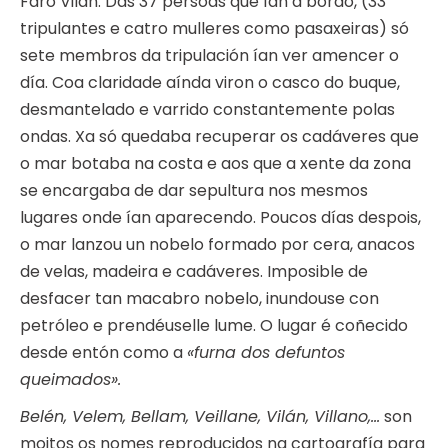
Faro Vilán. Das 37 persoas que ían a bordo, (33
tripulantes e catro mulleres como pasaxeiras) só
sete membros da tripulación ían ver amencer o
día. Coa claridade aínda viron o casco do buque,
desmantelado e varrido constantemente polas
ondas. Xa só quedaba recuperar os cadáveres que
o mar botaba na costa e aos que a xente da zona
se encargaba de dar sepultura nos mesmos
lugares onde ían aparecendo. Poucos días despois,
o mar lanzou un nobelo formado por cera, anacos
de velas, madeira e cadáveres. Imposible de
desfacer tan macabro nobelo, inundouse con
petróleo e prendéuselle lume. O lugar é coñecido
desde entón como a
«furna dos defuntos
queimados».
Belén, Velem, Bellam, Veillane, Vilán, Villano,…
son
moitos os nomes reproducidos na cartografía para