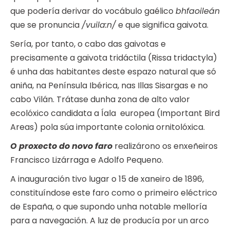
que podería derivar do vocábulo gaélico
bhfaoileán
que se pronuncia
/vuila:n/
e que significa gaivota.
Sería, por tanto, o cabo das gaivotas e
precisamente a gaivota tridáctila (Rissa tridactyla)
é unha das habitantes deste espazo natural que só
aniña, na Península Ibérica, nas Illas Sisargas e no
cabo Vilán. Trátase dunha zona de alto valor
ecolóxico candidata a Íala europea (Important Bird
Areas) pola súa importante colonia ornitolóxica.
O proxecto do novo
faro
realizárono os enxeñeiros
Francisco Lizárraga e Adolfo Pequeno.
A inauguración tivo lugar o 15 de xaneiro de 1896,
constituíndose este faro como o primeiro eléctrico
de España, o que supondo unha notable melloría
para a navegación. A luz de producía por un arco