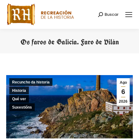
Buscar
Search:
Os faros de Galicia. Faro de Vilán
You are here:
Recuncho da historia
Ago
6
Historia
Qué ver
2026
Suxestións