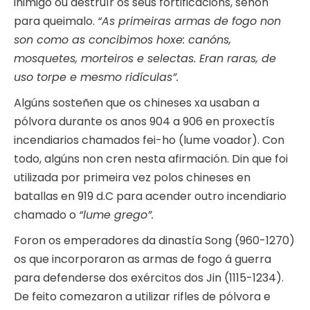
inimigo ou destruír os seus fortificacions, senón
para queimalo.
“As primeiras armas de fogo non
son como as concibimos hoxe: canóns,
mosquetes, morteiros e selectas. Eran raras, de
uso torpe e mesmo ridículas”.
Algúns sosteñen que os chineses xa usaban a
pólvora durante os anos 904 a 906 en proxectís
incendiarios chamados fei-ho (lume voador). Con
todo, algúns non cren nesta afirmación. Din que foi
utilizada por primeira vez polos chineses en
batallas en 919 d.C para acender outro incendiario
chamado o
“lume grego”.
Foron os emperadores da dinastía Song (960-1270)
os que incorporaron as armas de fogo á guerra
para defenderse dos exércitos dos Jin (1115-1234).
De feito comezaron a utilizar rifles de pólvora e