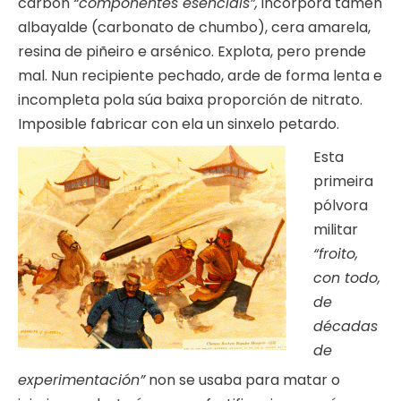
carbón
“compoñentes esenciais”,
incorpora tamén
albayalde (carbonato de chumbo), cera amarela,
resina de piñeiro e arsénico. Explota, pero prende
mal. Nun recipiente pechado, arde de forma lenta e
incompleta pola súa baixa proporción de nitrato.
Imposible fabricar con ela un sinxelo petardo.
Esta
primeira
pólvora
militar
“froito,
con todo,
de
décadas
de
experimentación”
non se usaba para matar o