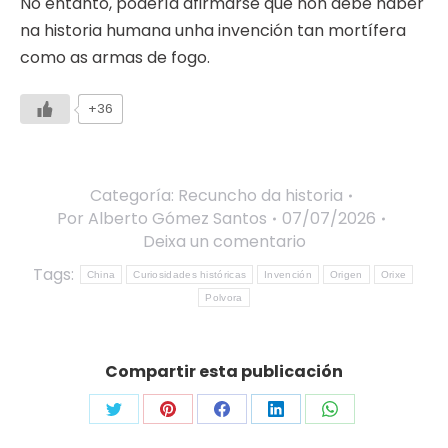
No entanto, podería afirmarse que non debe haber
na historia humana unha invención tan mortífera
como as armas de fogo.
+36
Categoría:
Recuncho da historia
Por
Alberto Gómez Santos
07/07/2026
Deixa un comentario
Tags:
China
Curiosidades históricas
Invención
Origen
Orixe
Polvora
Compartir esta publicación
Share
Share
Share
Share
Share