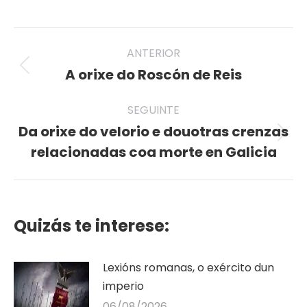
on
on
on
on
on
Twitter
Pinterest
Facebook
LinkedIn
WhatsApp
Post
ANTERIOR
navigation
A orixe do Roscón de Reis
Previous
post:
SEGUINTE
Da orixe do velorio e douotras crenzas
Seguinte
relacionadas coa morte en Galicia
publicación
Quizás te interese:
Lexións romanas, o exército dun
imperio
06/08/2026