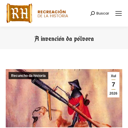
Buscar
Search:
A invención da pólvora
You are here:
Recuncho da historia
Xul
7
2026