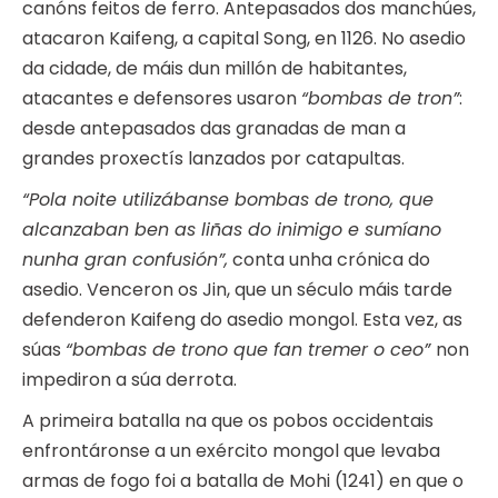
canóns feitos de ferro. Antepasados dos manchúes,
atacaron Kaifeng, a capital Song, en 1126. No asedio
da cidade, de máis dun millón de habitantes,
atacantes e defensores usaron
“bombas de tron”
:
desde antepasados das granadas de man a
grandes proxectís lanzados por catapultas.
“Pola noite utilizábanse bombas de trono, que
alcanzaban ben as liñas do inimigo e sumíano
nunha gran confusión”,
conta unha crónica do
asedio. Venceron os Jin, que un século máis tarde
defenderon Kaifeng do asedio mongol. Esta vez, as
súas
“bombas de trono que fan tremer o ceo”
non
impediron a súa derrota.
A primeira batalla na que os pobos occidentais
enfrontáronse a un exército mongol que levaba
armas de fogo foi a batalla de Mohi (1241) en que o