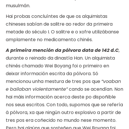
musulmán.
Hai probas concluíntes de que os alquimistas
chineses sabían de salitre ao redor da primeira
metade do século I. O salitre e o xofre utilizábanse
amplamente no medicamento chinés.
A primeira mención da pólvora data de 142 d.C
,
durante o reinado da dinastía Han. Un alquimista
chinés chamado Wei Boyang foi o primeiro en
deixar información escrita da pólvora. Só
mencionou unha mestura de tres pos que
“voaban
e bailaban violentamente”
cando se acendían. Non
hai máis información acerca deste po dispoñible
nos seus escritos. Con todo, supomos que se refería
á pólvora, xa que ningún outro explosivo a partir de
tres pos era coñecido no mundo nese momento.
Pero hai algúns que sosteñen que Wei Boyang foi