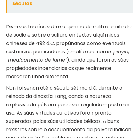
séculos
Diversas teorías sobre a queima do salitre e nitrato
de sodio e sobre o sulfuro en textos alquímicos
chineses de 492 d.C. propúñanos como eventuais
sustancias purificadoras (de alí o seu nome:
pinyin
,
“medicamento de lume”
), aínda que foron as súas
propiedades incendiarias as que realmente
marcaron unha diferenza.
Non foi senón até o século sétimo d.C, durante o
reinado da dinastía Tang, cando a natureza
explosiva da pólvora puido ser regulada e posta en
uso. As súas virtudes curativas foron pronto
superadas polas súas utilidades bélicas. Algúns
rexistros sobre o descubrimento da pólvora indican
que a dinastía Tang utilizou a mestura en antigos