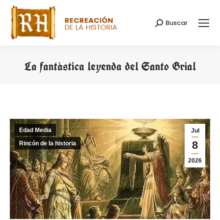
Buscar
Buscar:
La fantástica leyenda del Santo Grial
Estás aquí:
Edad Media
Jul
8
Rincón de la historia
2026