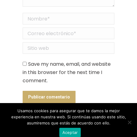
Nombre *
Correo electrónico *
Sitio web
Save my name, email, and website
in this browser for the next time I
comment.
Publicar comentario
Usamos cookies para asegurar que te damos la mejor
experiencia en nuestra web. Si continúas usando este sitio,
asumiremos que estás de acuerdo con ello.
Designed by Animation Graphics
Aceptar