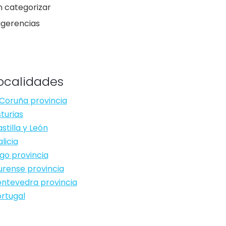
n categorizar
ugerencias
ocalidades
Coruña provincia
turias
stilla y León
licia
go provincia
rense provincia
ntevedra provincia
rtugal