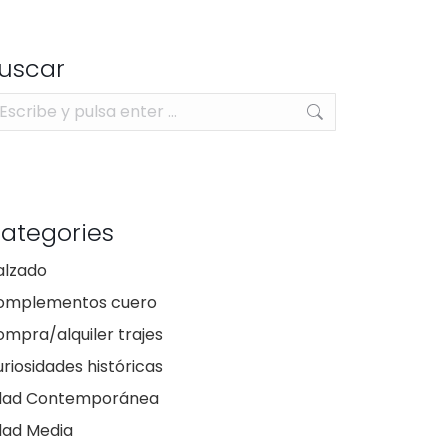
uscar
scar:
ategories
alzado
omplementos cuero
mpra/alquiler trajes
riosidades históricas
dad Contemporánea
dad Media