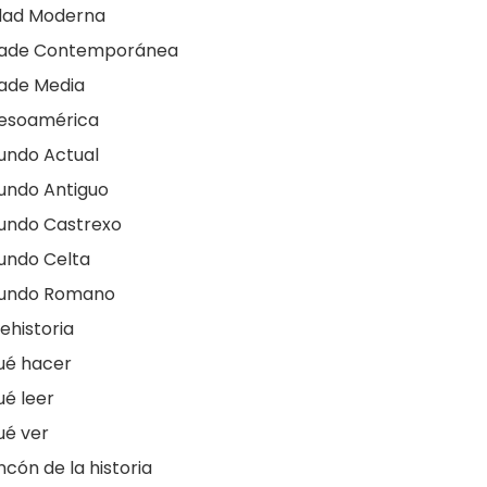
dad Moderna
dade Contemporánea
ade Media
esoamérica
undo Actual
undo Antiguo
undo Castrexo
undo Celta
undo Romano
ehistoria
ué hacer
é leer
ué ver
ncón de la historia