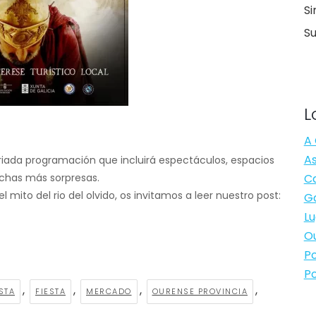
Si
S
L
A 
As
iada programación que incluirá espectáculos, espacios
muchas más sorpresas.
Ca
l mito del rio del olvido, os invitamos a leer nuestro post:
Ga
Lu
Ou
Po
Po
,
,
,
,
STA
FIESTA
MERCADO
OURENSE PROVINCIA