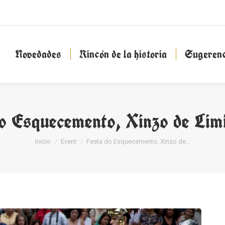
Novedades
Rincón de la historia
Sugeren
Novedades
Rincón de la historia
Sugerenc
do Esquecemento, Xinzo de Lim
Estás aquí:
Inicio
Event
Festa do Esquecemento, Xinzo de…