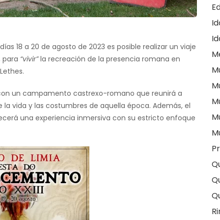
E
I
Id
 días 18 a 20 de agosto de 2023 es posible realizar un viaje
M
, para
“vivir”
la recreación de la presencia romana en
M
 Lethes.
M
 con un campamento castrexo-romano que reunirá a
M
e la vida y las costumbres de aquella época. Además, el
M
recerá una experiencia inmersiva con su estricto enfoque
M
Pr
Q
Qu
Q
Ri