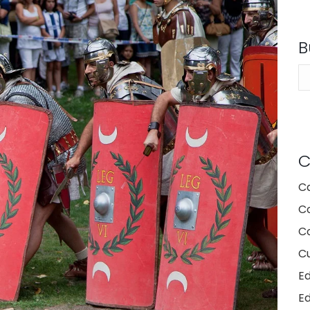
B
Bu
C
C
C
Co
Cu
E
E