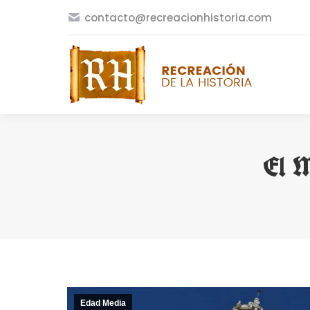
contacto@recreacionhistoria.com
El M
Edad Media