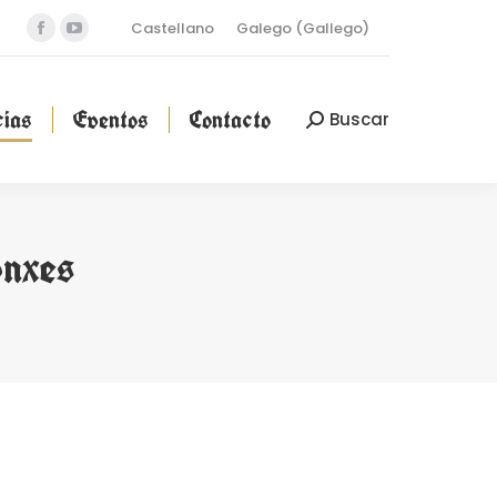
Castellano
Galego
(
Gallego
)
Facebook
YouTube
cias
Eventos
Contacto
Buscar
Buscar:
page
page
opens
opens
ias
Eventos
Contacto
Buscar
Buscar:
in
in
new
new
window
window
onxes