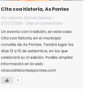
Cita coa historia, As Pontes
Por
Alberto Gómez Santos
27/07/2019
Deja un comentario
Un evento con tradición, en este caso
Cita coa historia, en el municipio
coruñés de As Pontes. Tendrá lugar los
días 13 a 15 de setiembre, en los que
celebrará su VI edición. Podéis ampliar
información en la web:
citacoahistoriaaspontes.com
0