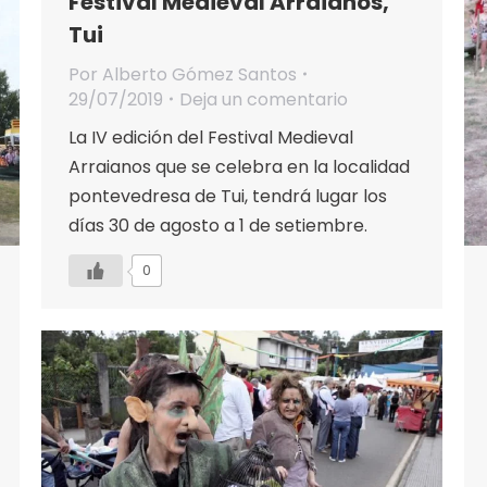
Festival Medieval Arraianos,
Tui
Por
Alberto Gómez Santos
29/07/2019
Deja un comentario
La IV edición del Festival Medieval
Arraianos que se celebra en la localidad
pontevedresa de Tui, tendrá lugar los
días 30 de agosto a 1 de setiembre.
0