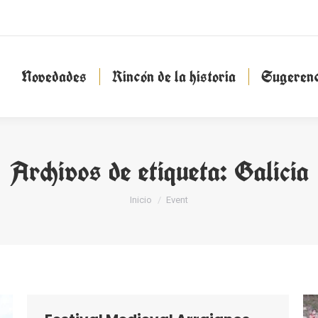
Novedades
Rincón de la historia
Sugeren
Novedades
Rincón de la historia
Sugerenc
Archivos de etiqueta:
Galicia
Estás aquí:
Inicio
Event