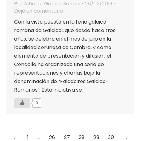
Por
Alberto Gómez Santos
28/02/2019
Deja un comentario
Con la vista puesta en la feria galaico
romana de Galaicoi, que desde hace tres
años, se celebra en el mes de julio en la
localidad coruñesa de Cambre, y como
elemento de presentación y difusión, el
Concello ha organizado una serie de
representaciones y charlas bajo la
denominación de “Faladoiros Galaico-
Romanos”. Esta iniciativa se…
0
←
1
…
26
27
28
29
30
→