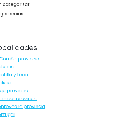
n categorizar
ugerencias
ocalidades
Coruña provincia
turias
stilla y León
licia
go provincia
rense provincia
ntevedra provincia
rtugal