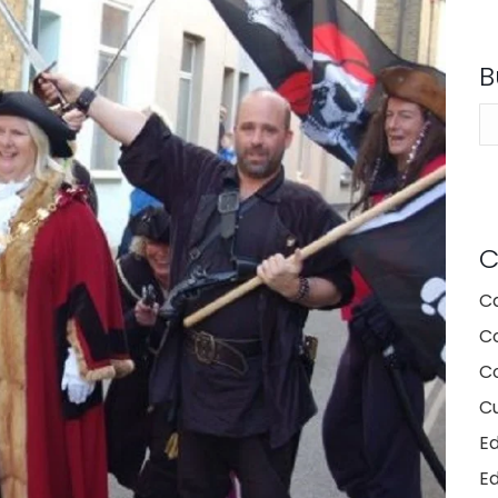
B
Bu
C
C
C
Co
Cu
E
E