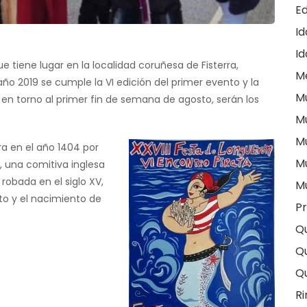
E
I
Id
e tiene lugar en la localidad coruñesa de Fisterra,
M
 año 2019 se cumple la VI edición del primer evento y la
M
 en torno al primer fin de semana de agosto, serán los
M
M
ra en el año 1404 por
M
, una comitiva inglesa
 robada en el siglo XV,
M
o y el nacimiento de
Pr
Q
Qu
Q
Ri