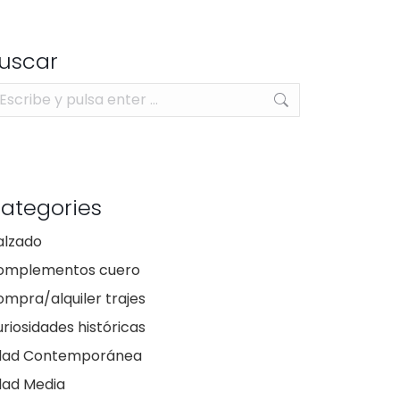
uscar
scar:
ategories
alzado
omplementos cuero
mpra/alquiler trajes
riosidades históricas
dad Contemporánea
dad Media