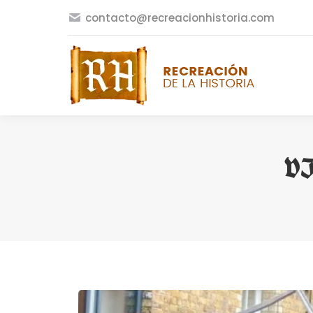
contacto@recreacionhistoria.com
VI