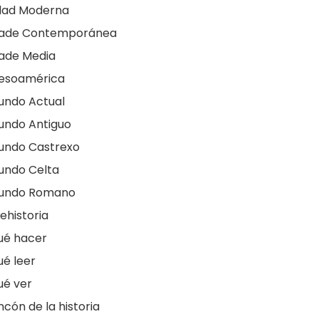
dad Moderna
dade Contemporánea
ade Media
esoamérica
undo Actual
undo Antiguo
undo Castrexo
undo Celta
undo Romano
ehistoria
ué hacer
é leer
ué ver
ncón de la historia