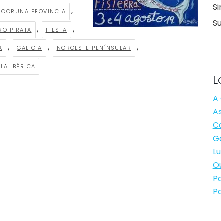
Si
,
 CORUÑA PROVINCIA
S
,
,
RO PIRATA
FIESTA
,
,
,
A
GALICIA
NOROESTE PENÍNSULAR
LA IBÉRICA
L
A 
As
Ca
Ga
Lu
Ou
Po
Po