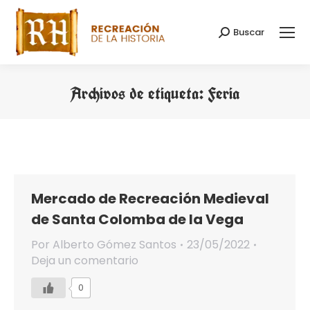
Buscar
Buscar:
Archivos de etiqueta:
Feria
Estás aquí:
Mercado de Recreación Medieval
de Santa Colomba de la Vega
Por
Alberto Gómez Santos
23/05/2022
Deja un comentario
0