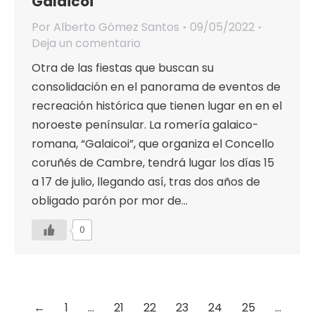
Galaicoi
Por
Alberto Gómez Santos
09/05/2022
Deja un comentario
Otra de las fiestas que buscan su
consolidación en el panorama de eventos de
recreación histórica que tienen lugar en en el
noroeste penínsular. La romería galaico-
romana, “Galaicoi”, que organiza el Concello
coruñés de Cambre, tendrá lugar los días 15
a 17 de julio, llegando así, tras dos años de
obligado parón por mor de…
0
←
1
…
21
22
23
24
25
…