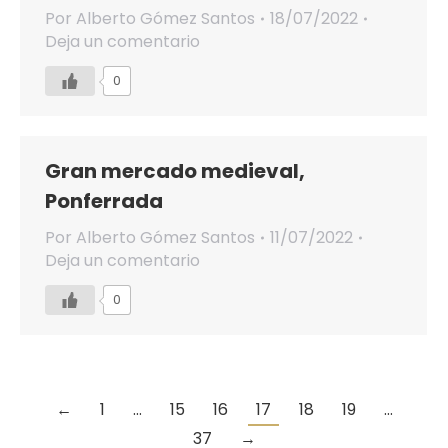
Por
Alberto Gómez Santos
18/07/2022
Deja un comentario
0
Gran mercado medieval,
Ponferrada
Por
Alberto Gómez Santos
11/07/2022
Deja un comentario
0
←
1
…
15
16
17
18
19
…
37
→