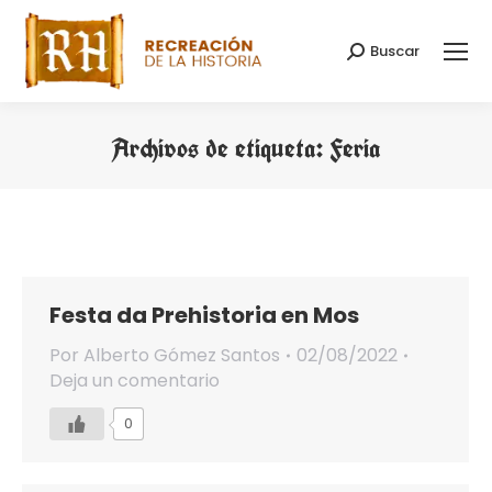
Buscar
Buscar:
Archivos de etiqueta:
Feria
Estás aquí:
Festa da Prehistoria en Mos
Por
Alberto Gómez Santos
02/08/2022
Deja un comentario
0