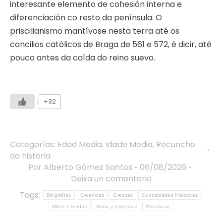
interesante elemento de cohesión interna e
diferenciación co resto da península. O
priscilianismo mantívose nesta terra até os
concilios católicos de Braga de 561 e 572, é dicir, até
pouco antes da caída do reino suevo.
+32
Categorías:
Edad Media
,
Idade Media
,
Recuncho
da historia
Por
Alberto Gómez Santos
06/08/2026
Deixa un comentario
Tags:
Biografías
Creencias
Crenzas
Curiosidades históricas
Mitos e lendas
Mitos y leyendas
Prisciliano