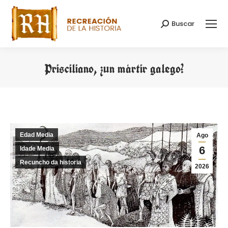
Buscar
Search:
Prisciliano, ¿un mártir galego?
You are here:
Edad Media
Ago
6
Idade Media
Recuncho da historia
2026