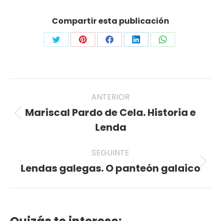
Compartir esta publicación
Share
Share
Share
Share
Share
on
on
on
on
on
Twitter
Pinterest
Facebook
LinkedIn
WhatsApp
Post
ANTERIOR
navigation
Mariscal Pardo de Cela. Historia e
Previous
Lenda
post:
SEGUINTE
Lendas galegas. O panteón galaico
Seguinte
publicación