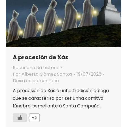
A procesión de Xás
Recuncho da historia
Por
Alberto Gómez Santos
19/07/2026
Deixa un comentario
A procesión de Xás é unha tradición galega
que se caracteriza por ser unha comitva
fúnebre, semellante á Santa Compaña.
+6