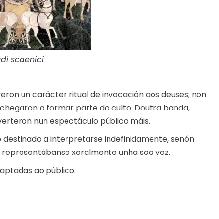
udi scaenici
ron un carácter ritual de invocación aos deuses; non
o chegaron a formar parte do culto. Doutra banda,
verteron nun espectáculo público máis.
 destinado a interpretarse indefinidamente, senón
s representábanse xeralmente unha soa vez.
daptadas ao público.