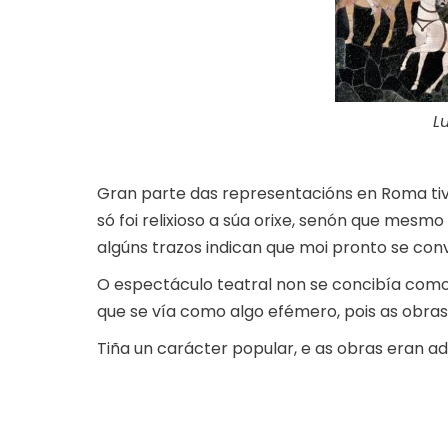
L
Gran parte das representacións en Roma tive
só foi relixioso a súa orixe, senón que mesm
algúns trazos indican que moi pronto se con
O espectáculo teatral non se concibía como
que se vía como algo efémero, pois as obra
Tiña un carácter popular, e as obras eran a