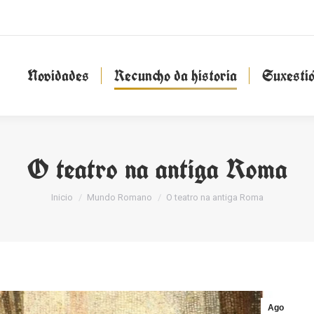
Novidades
Recuncho da historia
Suxesti
Novidades
Recuncho da historia
Suxesti
O teatro na antiga Roma
You are here:
Inicio
Mundo Romano
O teatro na antiga Roma
Ago