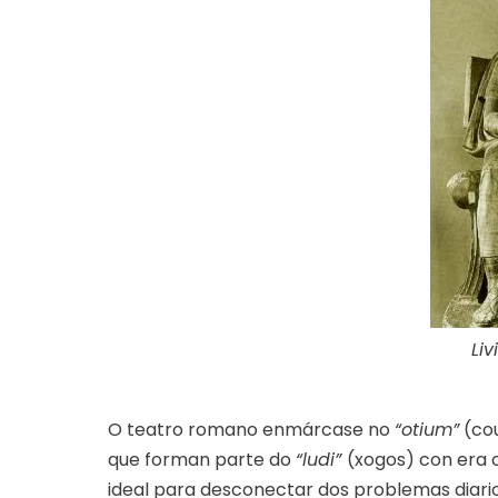
Li
O teatro romano enmárcase no
“otium”
(cou
que forman parte do
“ludi”
(xogos) con era 
ideal para desconectar dos problemas diari