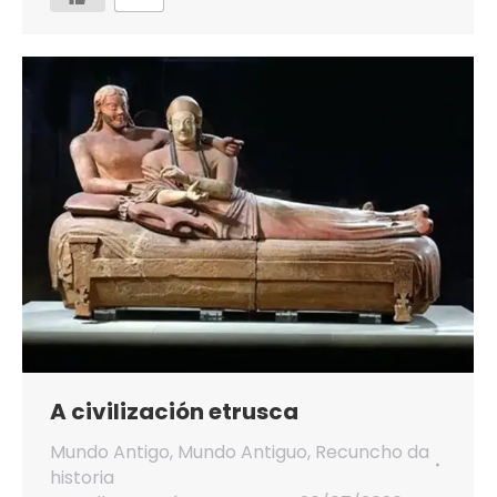
A civilización etrusca
Mundo Antigo
,
Mundo Antiguo
,
Recuncho da
historia