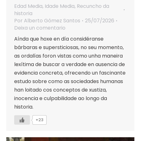
Edad Media
,
Idade Media
,
Recuncho da
historia
Por
Alberto Gómez Santos
25/07/2026
Deixa un comentario
Aínda que hoxe en día considéranse
bárbaras e supersticiosas, no seu momento,
as ordalías foron vistas como unha maneira
lexítima de buscar a verdade en ausencia de
evidencia concreta, ofrecendo un fascinante
estudo sobre como as sociedades humanas
han loitado cos conceptos de xustiza,
inocencia e culpabilidade ao longo da
historia.
+23