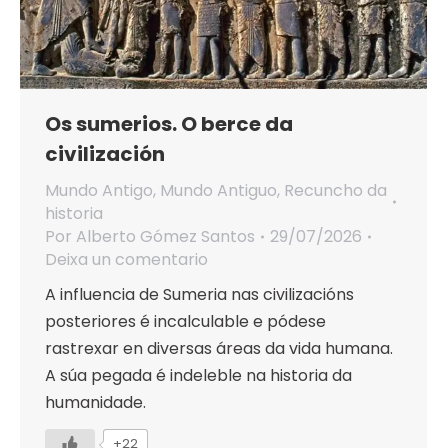
Os sumerios. O berce da
civilización
Mundo Antigo
,
Mundo Antiguo
,
Recuncho da
historia
Por
Alberto Gómez Santos
29/07/2026
Deixa un comentario
A influencia de Sumeria nas civilizacións
posteriores é incalculable e pódese
rastrexar en diversas áreas da vida humana.
A súa pegada é indeleble na historia da
humanidade.
+22