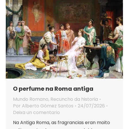
O perfume na Roma antiga
Mundo Romano
,
Recuncho da historia
Por
Alberto Gómez Santos
24/07/2026
Deixa un comentario
Na Antiga Roma, as fragrancias eran moito