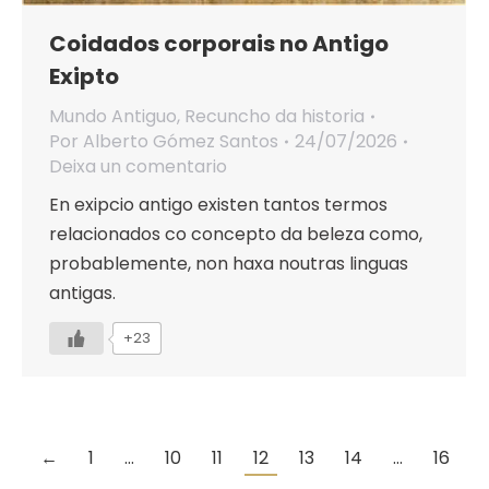
Coidados corporais no Antigo
Exipto
Mundo Antiguo
,
Recuncho da historia
Por
Alberto Gómez Santos
24/07/2026
Deixa un comentario
En exipcio antigo existen tantos termos
relacionados co concepto da beleza como,
probablemente, non haxa noutras linguas
antigas.
+23
←
1
…
10
11
12
13
14
…
16