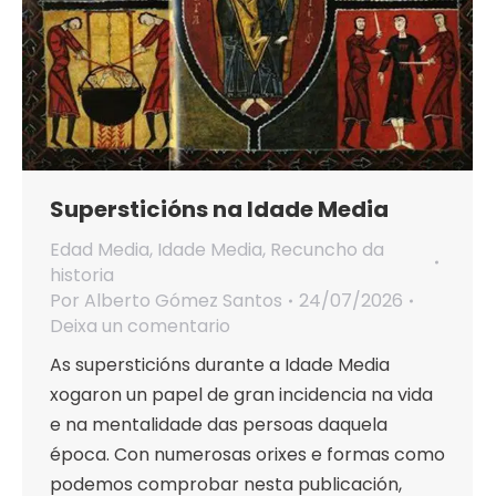
Supersticións na Idade Media
Edad Media
,
Idade Media
,
Recuncho da
historia
Por
Alberto Gómez Santos
24/07/2026
Deixa un comentario
As supersticións durante a Idade Media
xogaron un papel de gran incidencia na vida
e na mentalidade das persoas daquela
época. Con numerosas orixes e formas como
podemos comprobar nesta publicación,