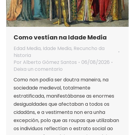
Como vestían na Idade Media
Edad Media
,
Idade Media
,
Recuncho da
historia
Por
Alberto Gómez Santos
06/08/2026
Deixa un comentario
Como non podía ser doutra maneira, na
sociedade medieval, totalmente
estratificada, manifestábanse as enormes
desigualdades que afectaban a todos os
cidadáns, e a vestimenta non era unha
excepción, polo que as roupas que utilizaban
os individuos reflectían o estrato social ao