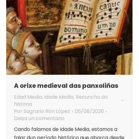
A orixe medieval das panxoliñas
Edad Media
,
Idade Media
,
Recuncho da
historia
Por
Sagrario Ron López
06/08/2026
Deixa un comentario
Cando falamos de Idade Media, estamos a
falar dun período histórico que abarca desde