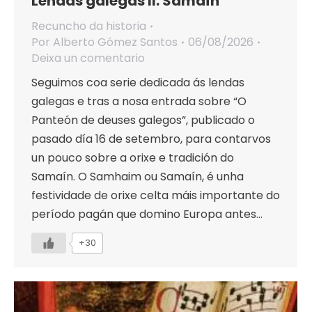
Lendas galegas II. Samaín
Recuncho da historia
Por
Alberto Gómez Santos
06/08/2026
Deixa un comentario
Seguimos coa serie dedicada ás lendas
galegas e tras a nosa entrada sobre “O
Panteón de deuses galegos”, publicado o
pasado día 16 de setembro, para contarvos
un pouco sobre a orixe e tradición do
Samaín. O Samhaim ou Samaín, é unha
festividade de orixe celta máis importante do
período pagán que domino Europa antes…
+30