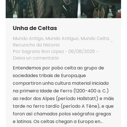
Unha de Celtas
Mundo Antigo
,
Mundo Antiguo
,
Mundo Celta
,
Recuncho da historia
Por
Sagrario Ron López
06/08/2026
Deixa un comentario
Entendemos por pobo celta ao grupo de
sociedades tribais de Europa,que
compartiron unha cultura material iniciada
na primeira Idade de Ferro (1200-400 a. C.)
ao redor dos Alpes (período Hallstatt) e máis
tarde no ferro tardío (período A Tène), e que
foron así chamados polos xeógrafos gregos
e latinos. Os celtas chegan a Europa en…