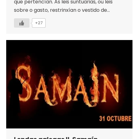
que pertencían. As leis suntuarias, ou leis
sobre o gasto, restrinxían o vestido de…
+27