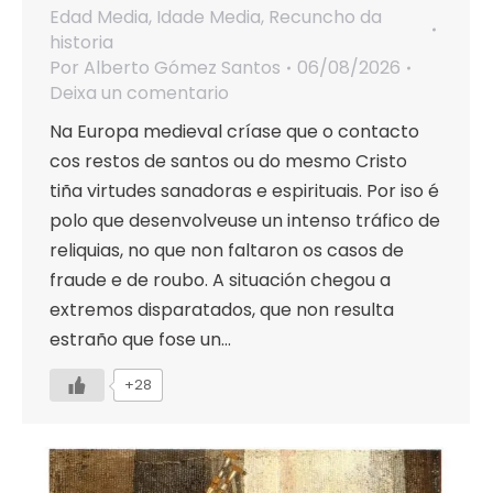
Edad Media
,
Idade Media
,
Recuncho da
historia
Por
Alberto Gómez Santos
06/08/2026
Deixa un comentario
Na Europa medieval críase que o contacto
cos restos de santos ou do mesmo Cristo
tiña virtudes sanadoras e espirituais. Por iso é
polo que desenvolveuse un intenso tráfico de
reliquias, no que non faltaron os casos de
fraude e de roubo. A situación chegou a
extremos disparatados, que non resulta
estraño que fose un…
+28