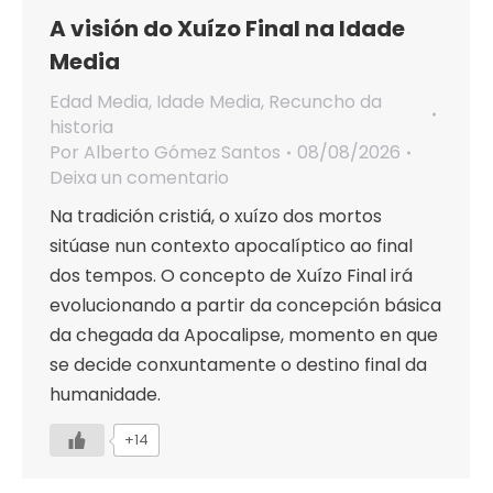
A visión do Xuízo Final na Idade
Media
Edad Media
,
Idade Media
,
Recuncho da
historia
Por
Alberto Gómez Santos
08/08/2026
Deixa un comentario
Na tradición cristiá, o xuízo dos mortos
sitúase nun contexto apocalíptico ao final
dos tempos. O concepto de Xuízo Final irá
evolucionando a partir da concepción básica
da chegada da Apocalipse, momento en que
se decide conxuntamente o destino final da
humanidade.
+14