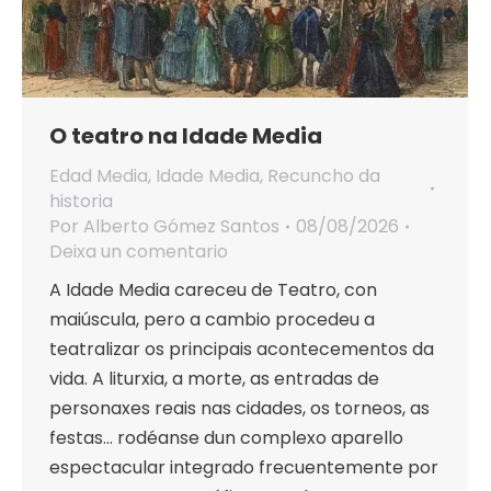
O teatro na Idade Media
Edad Media
,
Idade Media
,
Recuncho da
historia
Por
Alberto Gómez Santos
08/08/2026
Deixa un comentario
A Idade Media careceu de Teatro, con
maiúscula, pero a cambio procedeu a
teatralizar os principais acontecementos da
vida. A liturxia, a morte, as entradas de
personaxes reais nas cidades, os torneos, as
festas… rodéanse dun complexo aparello
espectacular integrado frecuentemente por