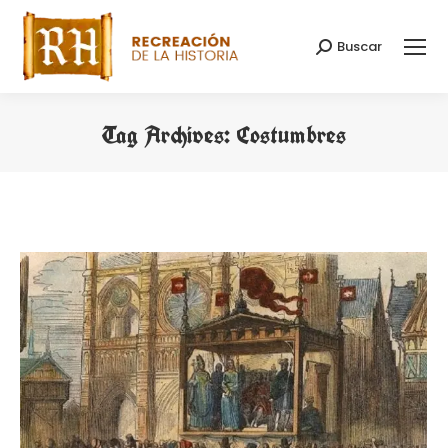
Buscar
Search:
Tag Archives:
Costumbres
You are here: