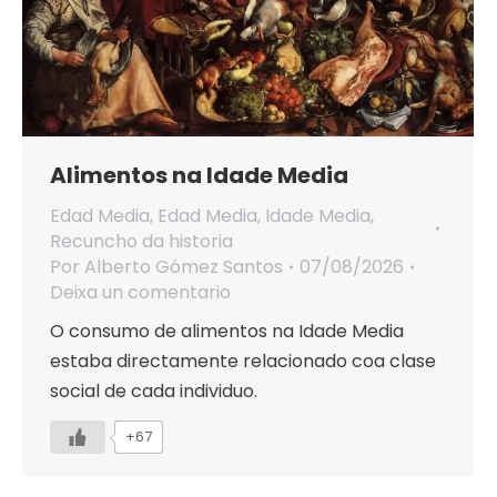
Alimentos na Idade Media
Edad Media
,
Edad Media
,
Idade Media
,
Recuncho da historia
Por
Alberto Gómez Santos
07/08/2026
Deixa un comentario
O consumo de alimentos na Idade Media
estaba directamente relacionado coa clase
social de cada individuo.
+67