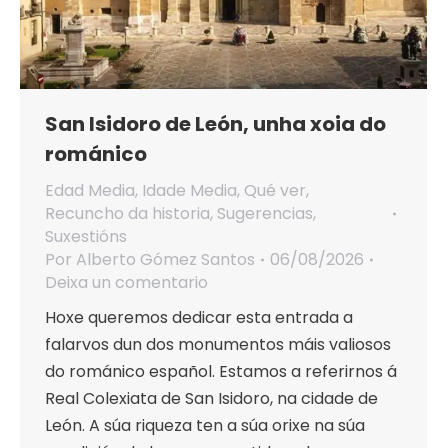
San Isidoro de León, unha xoia do
románico
Edad Media
,
Idade Media
,
Qué ver
,
Recuncho da historia
,
Sugerencias
,
Suxestións
Por
Alberto Gómez Santos
06/08/2026
Deixa un comentario
Hoxe queremos dedicar esta entrada a
falarvos dun dos monumentos máis valiosos
do románico español. Estamos a referirnos á
Real Colexiata de San Isidoro, na cidade de
León. A súa riqueza ten a súa orixe na súa