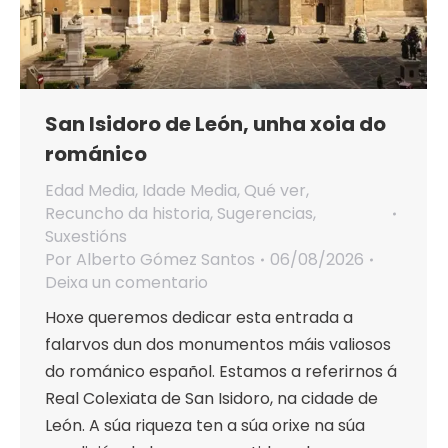
San Isidoro de León, unha xoia do
románico
Edad Media
,
Idade Media
,
Qué ver
,
Recuncho da historia
,
Sugerencias
,
Suxestións
Por
Alberto Gómez Santos
06/08/2026
Deixa un comentario
Hoxe queremos dedicar esta entrada a
falarvos dun dos monumentos máis valiosos
do románico español. Estamos a referirnos á
Real Colexiata de San Isidoro, na cidade de
León. A súa riqueza ten a súa orixe na súa