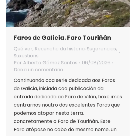
Faros de Galicia. Faro Touriñán
Qué ver
,
Recuncho da historia
,
Sugerencias
,
Suxestións
Por
Alberto Gómez Santos
06/08/2026
Deixa un comentario
Continuando coa serie dedicada aos Faros
de Galicia, iniciada coa publicación da
entrada dedicada ao Faro de Vilán, hoxe imos
centrarnos noutro dos excelentes Faros que
podemos atopar nesta terra,
concretamente o Faro de Touriñán. Este
Faro atópase no cabo do mesmo nome, un