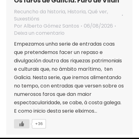
Os faros de Galicia. Faro de Vilán
Recuncho da historia
,
Historia
,
Qué ver
,
Suxestións
Por
Alberto Gómez Santos
06/08/2026
Deixa un comentario
Empezamos unha serie de entradas coas
que pretendemos facer un repaso e
divulgación doutra das riquezas patrimoniais
e culturais que, no ámbito marítimo, ten
Galicia. Nesta serie, que iremos alimentando
no tempo, con entradas que versen sobre os
numerosos faros que dan maior
espectacularidade, se cabe, á costa galega.
E como inicio desta serie eliximos…
+36