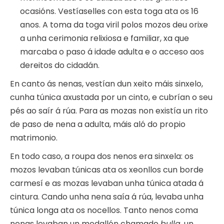
ocasións. Vestíaselles con esta toga ata os 16
anos. A toma da toga viril polos mozos deu orixe
a unha cerimonia relixiosa e familiar, xa que
marcaba o paso á idade adulta e o acceso aos
dereitos do cidadán.
En canto ás nenas, vestían dun xeito máis sinxelo,
cunha túnica axustada por un cinto, e cubrían o seu
pés ao saír á rúa. Para as mozas non existía un rito
de paso de nena a adulta, máis aló do propio
matrimonio.
En todo caso, a roupa dos nenos era sinxela: os
mozos levaban túnicas ata os xeonllos cun borde
carmesí e as mozas levaban unha túnica atada á
cintura. Cando unha nena saía á rúa, levaba unha
túnica longa ata os nocellos. Tanto nenos coma
nenas levaban un medallón chamado
bulla
, un