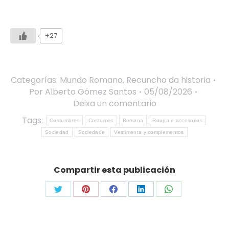
+27
Categorías:
Mundo Romano
,
Recuncho da historia
Por
Alberto Gómez Santos
05/08/2026
Deixa un comentario
Tags:
Costumbres
Costumes
Romana
Roupa e accesorios
Sociedad
Sociedade
Vestimenta y complementos
Compartir esta publicación
Share
Share
Share
Share
Share
on
on
on
on
on
Twitter
Pinterest
Facebook
LinkedIn
WhatsApp