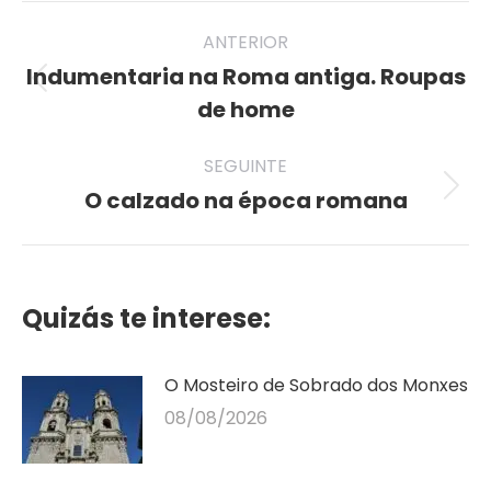
Post
ANTERIOR
navigation
Indumentaria na Roma antiga. Roupas
Previous
de home
post:
SEGUINTE
O calzado na época romana
Seguinte
publicación
Quizás te interese:
O Mosteiro de Sobrado dos Monxes
08/08/2026