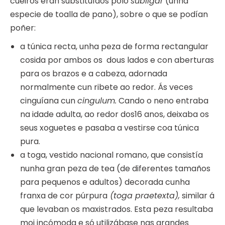
cueiros eran substituídos polo
subligar
(unha
especie de toalla de pano), sobre o que se podían
poñer:
a túnica recta, unha peza de forma rectangular
cosida por ambos os dous lados e con aberturas
para os brazos e a cabeza, adornada
normalmente cun ribete ao redor. Ás veces
cinguíana cun
cingulum.
Cando o neno entraba
na idade adulta, ao redor dos16 anos, deixaba os
seus xoguetes e pasaba a vestirse coa túnica
pura.
a toga, vestido nacional romano, que consistía
nunha gran peza de tea (de diferentes tamaños
para pequenos e adultos) decorada cunha
franxa de cor púrpura
(toga praetexta),
similar á
que levaban os maxistrados. Esta peza resultaba
moi incómoda e só utilizábase nas grandes