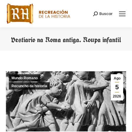
Buscar
Search:
Vestiario na Roma antiga. Roupa infantil
You are here:
Mundo Romano
Ago
5
Recuncho da historia
2026