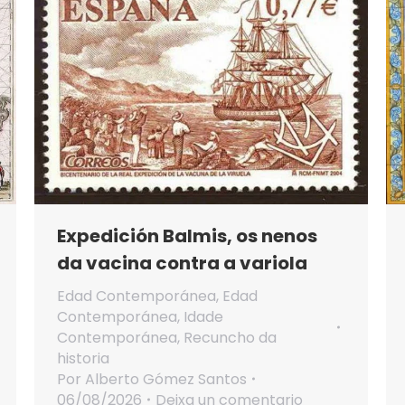
Expedición Balmis, os nenos
da vacina contra a variola
Edad Contemporánea
,
Edad
Contemporánea
,
Idade
Contemporánea
,
Recuncho da
historia
Por
Alberto Gómez Santos
06/08/2026
Deixa un comentario