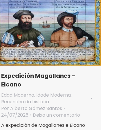
Expedición Magallanes –
Elcano
Edad Moderna
,
Idade Moderna
,
Recuncho da historia
Por
Alberto Gómez Santos
24/07/2026
Deixa un comentario
A expedición de Magallanes e Elcano