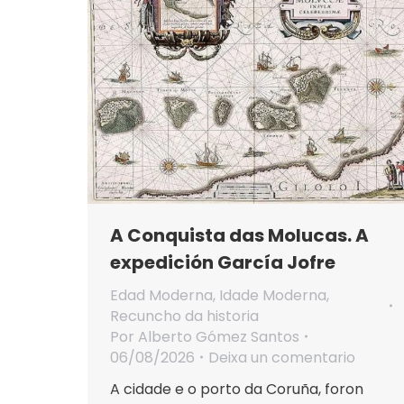
A Conquista das Molucas. A
expedición García Jofre
Edad Moderna
,
Idade Moderna
,
Recuncho da historia
Por
Alberto Gómez Santos
06/08/2026
Deixa un comentario
A cidade e o porto da Coruña, foron